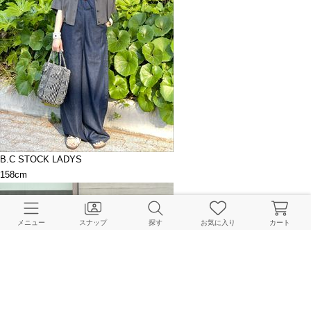
B.C STOCK LADYS
158cm
メニュー
スナップ
探す
お気に入り
カート