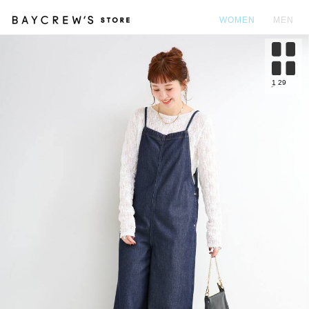
WOMEN
MEN
カ
1
29