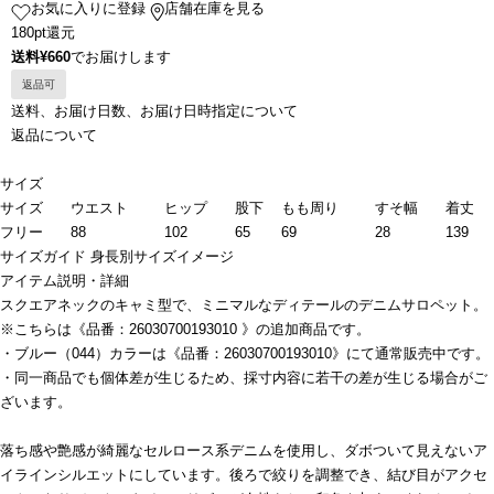
お気に入りに登録
店舗在庫を見る
180pt還元
送料¥660
でお届けします
返品可
送料、お届け日数、お届け日時指定について
返品について
サイズ
サイズ
ウエスト
ヒップ
股下
もも周り
すそ幅
着丈
フリー
88
102
65
69
28
139
サイズガイド
身長別サイズイメージ
アイテム説明・詳細
スクエアネックのキャミ型で、ミニマルなディテールのデニムサロペット。
※こちらは《品番：26030700193010 》の追加商品です。
・ブルー（044）カラーは《品番：26030700193010》にて通常販売中です。
・同一商品でも個体差が生じるため、採寸内容に若干の差が生じる場合がご
ざいます。
落ち感や艶感が綺麗なセルロース系デニムを使用し、ダボついて見えないア
イラインシルエットにしています。後ろで絞りを調整でき、結び目がアクセ