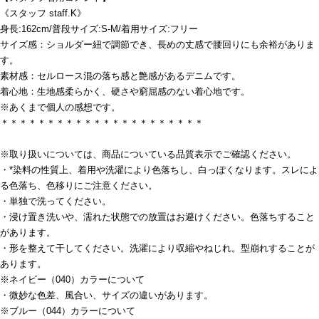
《スタッフ staff.K》
身長:162cm/普段サイズ:S-M/着用サイズ:フリー
サイズ感：ショルダー紐で調節でき、長めの丈感で腰回りにも余裕がありま
す。
素材感：セルロース混の落ち感と艶感があるデニムです。
着心地：生地感柔らかく、硬さや窮屈感のない着心地です。
※あくまで個人の感想です。
＊＊＊＊＊＊＊＊＊＊＊＊＊＊＊＊＊＊＊＊＊＊
※取り扱いについては、商品についている品質表示でご確認ください。
・*染料の性質上、着用や洗濯により色落ちし、白っぽくなります。スレによ
る色落ち、色移りにご注意ください。
・単独で洗ってください。
・浸け置き洗いや、濡れた状態での放置はお避けください。色落ちすること
があります。
・形を整えて干してください。洗濯により収縮やねじれ。型崩れすることが
あります。
※ネイビー（040）カラーについて
・微妙な色差、風合い、サイズの違いがあります。
※ブルー（044）カラーについて