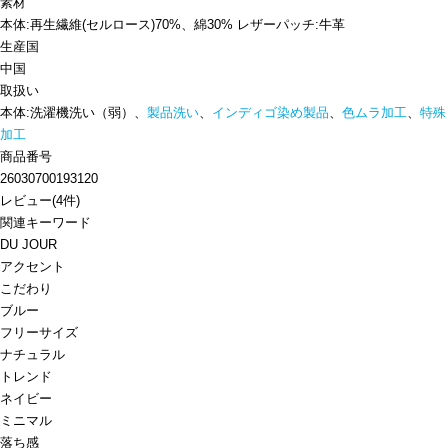
素材
本体:再生繊維(セルロース)70%、綿30% レザーパッチ:牛革
生産国
中国
取扱い
本体:洗濯機洗い（弱）、
製品洗い
、
インディゴ染め製品
、
色ムラ加工
、
特殊
加工
商品番号
26030700193120
レビュー
(
4
件)
関連キーワード
DU JOUR
アクセント
こだわり
ブルー
フリーサイズ
ナチュラル
トレンド
ネイビー
ミニマル
落ち感