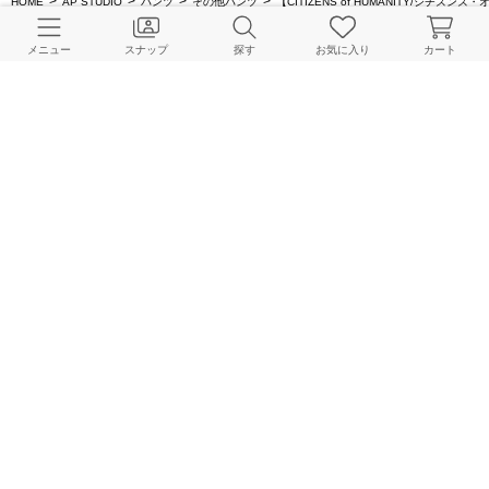
HOME
AP STUDIO
パンツ
その他パンツ
【CITIZENS of HUMANITY/シチズンズ
メニュー
スナップ
探す
お気に入り
カート
BAYCREW’S STORE 公式アプリ
パスワードレスでかんたんログイン
CUSTOMER SERVICE
よくある質問
ご利用ガイド
店舗検索
採用情報
お客様対応方針