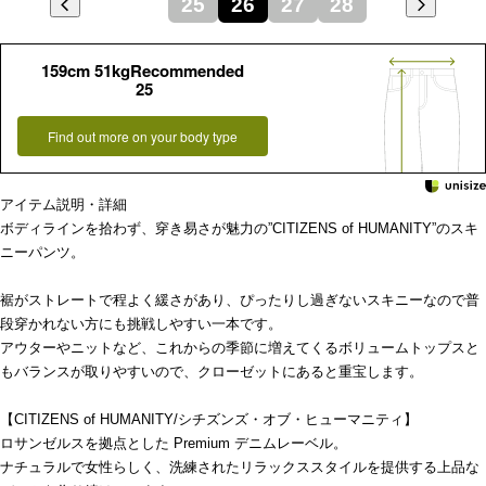
25
26
27
28
159cm 51kgRecommended
25
Find out more on your body type
アイテム説明・詳細
ボディラインを拾わず、穿き易さが魅力の”CITIZENS of HUMANITY”のスキ
ニーパンツ。
裾がストレートで程よく緩さがあり、ぴったりし過ぎないスキニーなので普
段穿かれない方にも挑戦しやすい一本です。
アウターやニットなど、これからの季節に増えてくるボリュームトップスと
もバランスが取りやすいので、クローゼットにあると重宝します。
【CITIZENS of HUMANITY/シチズンズ・オブ・ヒューマニティ】
ロサンゼルスを拠点とした Premium デニムレーベル。
ナチュラルで女性らしく、洗練されたリラックススタイルを提供する上品な