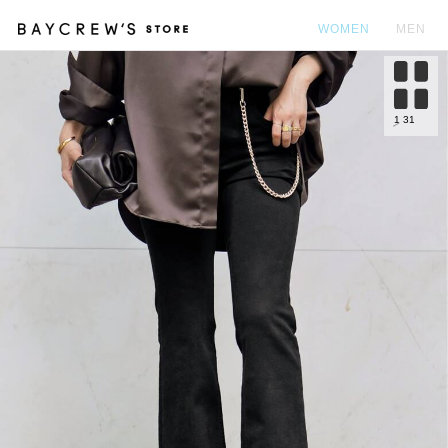
WOMEN
MEN
カ
1
31