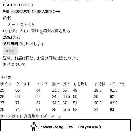
CROPPED BOOT
¥
40,700
税込
¥
28,490
税込
30%OFF
(
2件
)
カートに入れる
お気に入りに登録
店舗在庫を見る
259pt還元
送料無料
でお届けします
返品可
送料、お届け日数、お届け日時指定について
返品について
サイズ
サイズ
ウエスト
ヒップ
股上
股下
もも周り
すそ幅
パンツ丈
25
65
84
23.5
66
49
19.5
91.5
26
68
87
24
66.5
50
20
92
27
71
89
24.5
67
51
20.5
92.5
28
74
91
25
67.5
52
21
93
サイズガイド
身長別サイズイメージ
159cm / 51kg
25
Find your size