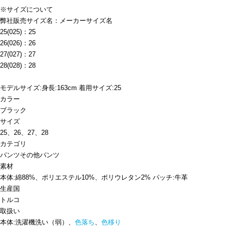
※サイズについて
弊社販売サイズ名：メーカーサイズ名
25(025)：25
26(026)：26
27(027)：27
28(028)：28
モデルサイズ:身長:163cm 着用サイズ:25
カラー
ブラック
サイズ
25、26、27、28
カテゴリ
パンツ
その他パンツ
素材
本体:綿88%、ポリエステル10%、ポリウレタン2% パッチ:牛革
生産国
トルコ
取扱い
本体:洗濯機洗い（弱）、
色落ち
、
色移り