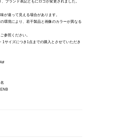
より、ブランド表記ともにロゴが変更されました。
色味が違って見える場合があります。
どの環境により、若干製品と画像のカラーが異なる
をご参照ください。
・1サイズにつき1点までの購入とさせていただき
A#
ー名
EENB