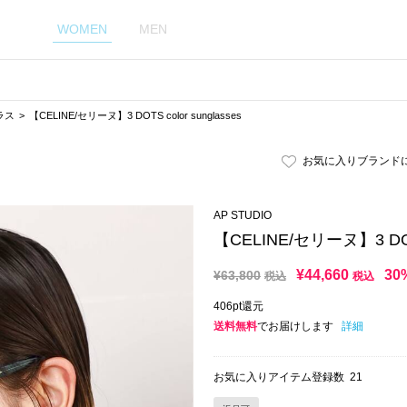
WOMEN
MEN
ラス
【CELINE/セリーヌ】3 DOTS color sunglasses
お気に入りブランド
AP STUDIO
【CELINE/セリーヌ】3 DOTS 
¥
44,660
30
¥
63,800
税込
税込
406pt還元
送料無料
でお届けします
詳細
お気に入りアイテム登録数
21