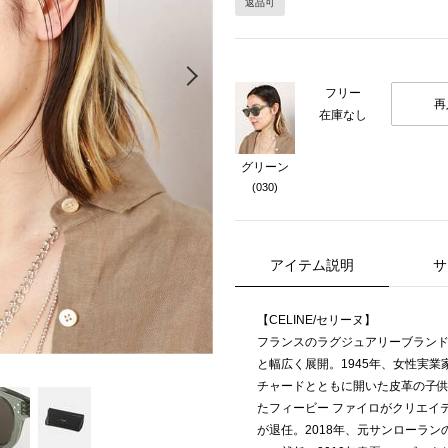
返品可
Next
フリー
再
在庫なし
グリーン
(030)
アイテム説明
サ
【CELINE/セリーヌ】
フランスのラグジュアリーブラン
と幅広く展開。1945年、女性実業家セリ
チャードとともに開いた皮革の子供
たフィービー ファイロがクリエイ
が退任。2018年、元サンローラ