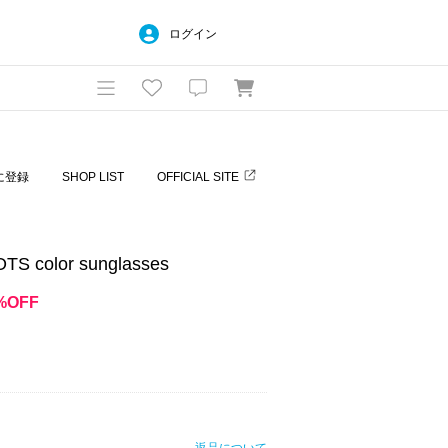
ログイン
に登録
SHOP LIST
OFFICIAL SITE
color sunglasses
%OFF