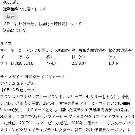
406pt還元
送料無料
でお届けします
返品可
送料、お届け日数、お届け日時指定について
返品について
サイズ
サイ
幅
奥
テンプル長
レンズ幅(縦×
鼻
可視光線透過率
紫外線透過率
ズ
行
さ
横)
幅
(%)
(%)
フリ
14.3
10.5
14.5
4×4.7
2.3
9.37
1以下
ー
サイズガイド
身長別サイズイメージ
アイテム説明・詳細
【CELINE/セリーヌ】
フランスのラグジュアリーブランド。レザーアクセサリーを中心に、小物、
アパレルと幅広く展開。1945年、女性実業家セリーヌ・ヴィピアナ(Celine
Vipiana)が夫、リチャードとともに開いた皮革の子供靴専門店がその発祥。
2008年、クロエで活躍したフィービー ファイロがクリエイティブディレクタ
ーに就任。2017年、フィービーが退任。2018年、元サンローランのエディ・
スリマンがクリエイティブディレクターに就任。2019年春夏シーズンより、