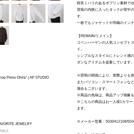
程良くハリのあるポプリン素材で
背面の内側に入ったタックが背中
す。
一枚でもジャケットや羽織のイン
【REMAIN/リメイン】
コペンハーゲンの人気コンセプトス
ド。
シンプルなスタイルにトレンド感
ダンなアイテムを提案しています
※照明の関係により、実際よりも
hop Press Ohira” | AP STUDIO
またパソコン・スマートフォンな
場合もございます。
※商品の色味は、商品アップ画像
※こちらの商品はお一人様1カラー
ます。
※メーカー型番：5030412108/5030
VORITE JEWELRY
n 高輪店