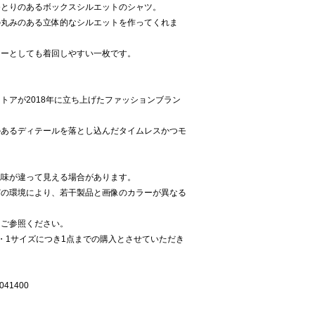
ゆとりのあるボックスシルエットのシャツ。
の丸みのある立体的なシルエットを作ってくれま
ナーとしても着回しやすい一枚です。
トアが2018年に立ち上げたファッションブラン
のあるディテールを落とし込んだタイムレスかつモ
。
色味が違って見える場合があります。
どの環境により、若干製品と画像のカラーが異なる
をご参照ください。
・1サイズにつき1点までの購入とさせていただき
41400