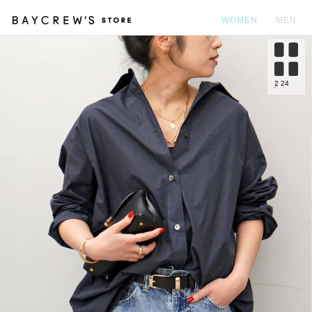
WOMEN
MEN
カ
2
24