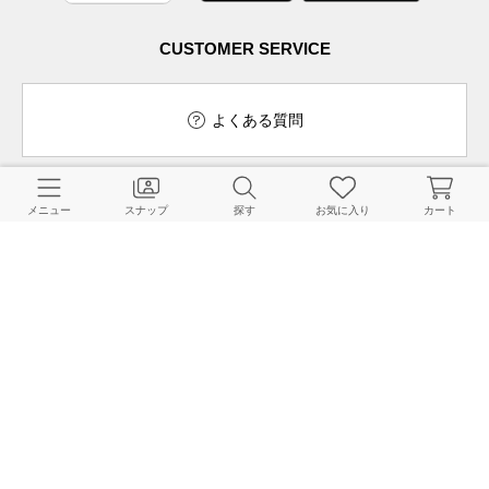
CUSTOMER SERVICE
よくある質問
メニュー
スナップ
探す
お気に入り
カート
ご利用ガイド
店舗検索
採用情報
お客様対応方針
利用規約
企業情報
個人情報保護方針
特定商取引法に基づく表記
FOLLOW US