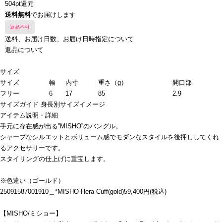
504pt還元
送料無料
でお届けします
返品不可
送料、お届け日数、お届け日時指定について
返品について
サイズ
サイズ
幅
内寸
重さ（g）
開口部
フリー
6
17
85
2.9
サイズガイド
身長別サイズイメージ
アイテム説明・詳細
手元に存在感が出る”MISHO”のバングル。
シャープなシルエットとボリューム感でモダンなスタイルを後押ししてくれ
るアクセサリーです。
スタイリングの仕上げに重宝します。
※色違い（ゴールド）
25091587001910＿*MISHO Hera Cuff(gold)59,400円(税込)
【MISHO/ミショー】