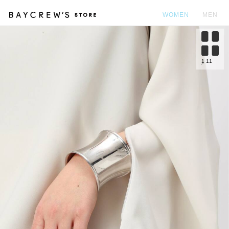
WOMEN
MEN
カ
1
11