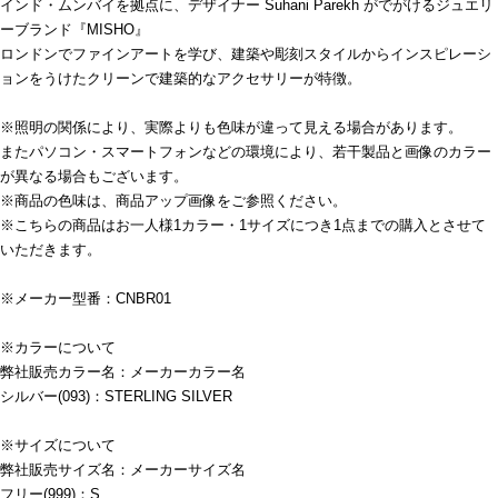
インド・ムンバイを拠点に、デザイナー Suhani Parekh がでがけるジュエリ
ーブランド『MISHO』
ロンドンでファインアートを学び、建築や彫刻スタイルからインスピレーシ
ョンをうけたクリーンで建築的なアクセサリーが特徴。
※照明の関係により、実際よりも色味が違って見える場合があります。
またパソコン・スマートフォンなどの環境により、若干製品と画像のカラー
が異なる場合もございます。
※商品の色味は、商品アップ画像をご参照ください。
※こちらの商品はお一人様1カラー・1サイズにつき1点までの購入とさせて
いただきます。
※メーカー型番：CNBR01
※カラーについて
弊社販売カラー名：メーカーカラー名
シルバー(093)：STERLING SILVER
※サイズについて
弊社販売サイズ名：メーカーサイズ名
フリー(999)：S