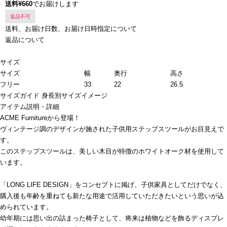
送料¥660
でお届けします
返品不可
送料、お届け日数、お届け日時指定について
返品について
サイズ
サイズ
幅
奥行
高さ
フリー
33
22
26.5
サイズガイド
身長別サイズイメージ
アイテム説明・詳細
ACME Furnitureから登場！
ヴィンテージ調のデザインが施された子供用ステップスツールがお目見えで
す。
このステップスツールは、美しい木目が特徴のホワイトオーク材を使用して
います。
「LONG LIFE DESIGN」をコンセプトに掲げ、子供家具としてだけでなく、
購入後も年齢を重ねても新たな用途で活用していただきたいという思いが込
められています。
幼年期には思い出の詰まった椅子として、将来は植物などを飾るディスプレ