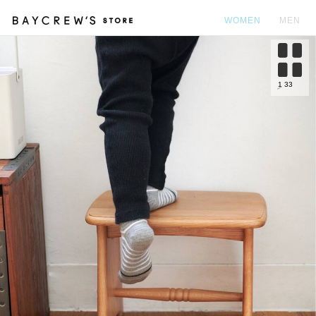
WOMEN
MEN
カ
1
33