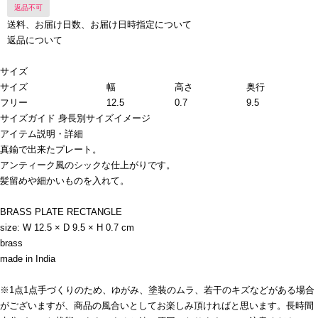
返品不可
送料、お届け日数、お届け日時指定について
返品について
サイズ
サイズ
幅
高さ
奥行
フリー
12.5
0.7
9.5
サイズガイド
身長別サイズイメージ
アイテム説明・詳細
真鍮で出来たプレート。
アンティーク風のシックな仕上がりです。
髪留めや細かいものを入れて。
BRASS PLATE RECTANGLE
size: W 12.5 × D 9.5 × H 0.7 cm
brass
made in India
※1点1点手づくりのため、ゆがみ、塗装のムラ、若干のキズなどがある場合
がございますが、商品の風合いとしてお楽しみ頂ければと思います。長時間