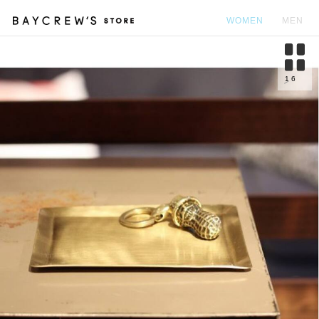
WOMEN
MEN
カ
1
6