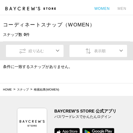
WOMEN
MEN
コーディネートスナップ（WOMEN）
カ
スナップ数
0
件
絞り込む
表示順
条件に一致するスナップがありません。
HOME
スナップ
検索結果(WOMEN)
BAYCREW’S STORE 公式アプリ
パスワードレスでかんたんログイン