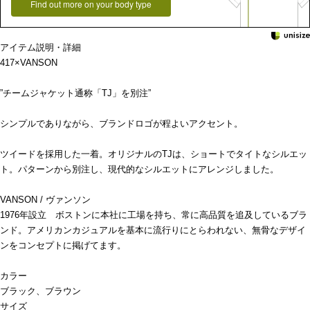
Find out more on your body type
アイテム説明・詳細
417×VANSON
”チームジャケット通称「TJ」を別注”
シンプルでありながら、ブランドロゴが程よいアクセント。
ツイードを採用した一着。オリジナルのTJは、ショートでタイトなシルエッ
ト。パターンから別注し、現代的なシルエットにアレンジしました。
VANSON / ヴァンソン
1976年設立 ボストンに本社に工場を持ち、常に高品質を追及しているブラ
ンド。アメリカンカジュアルを基本に流行りにとらわれない、無骨なデザイ
ンをコンセプトに掲げてます。
カラー
ブラック、ブラウン
サイズ