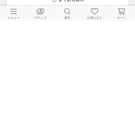
メニュー
スナップ
探す
お気に入り
カート
ご利用ガイド
店舗検索
採用情報
お客様対応方針
利用規約
企業情報
個人情報保護方針
特定商取引法に基づく表記
FOLLOW US