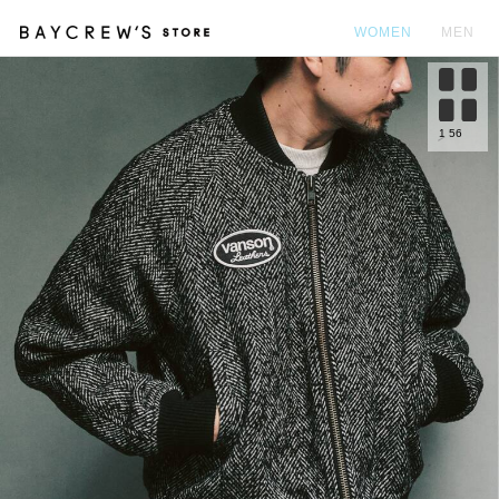
WOMEN
MEN
カ
1
56