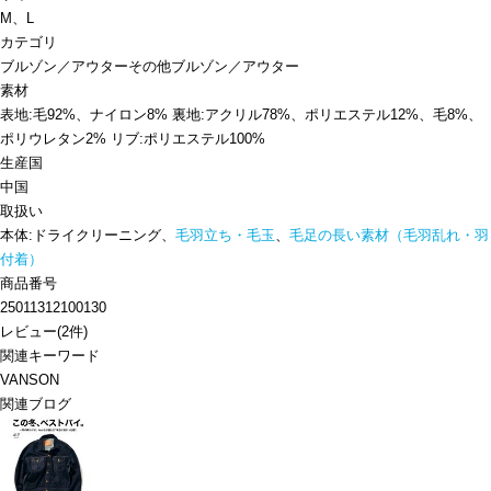
M、L
カテゴリ
ブルゾン／アウター
その他ブルゾン／アウター
素材
表地:毛92%、ナイロン8% 裏地:アクリル78%、ポリエステル12%、毛8%、
ポリウレタン2% リブ:ポリエステル100%
生産国
中国
取扱い
本体:ドライクリーニング、
毛羽立ち・毛玉
、
毛足の長い素材（毛羽乱れ・羽
付着）
商品番号
25011312100130
レビュー
(
2
件)
関連キーワード
VANSON
関連ブログ