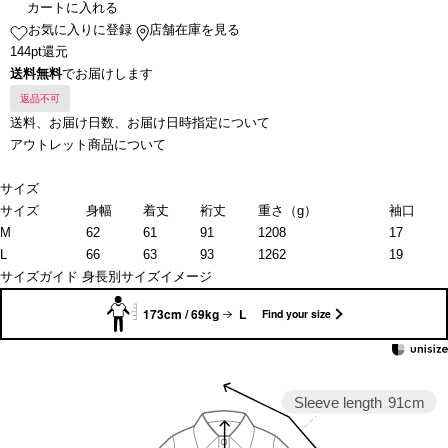
カートに入れる
お気に入りに登録
店舗在庫を見る
144pt還元
送料無料
でお届けします
返品不可
送料、お届け日数、お届け日時指定について
アウトレット商品について
サイズ
サイズ
身幅
着丈
裄丈
重さ（g）
袖口
M
62
61
91
1208
17
L
66
63
93
1262
19
サイズガイド
身長別サイズイメージ
173cm / 69kg
L
Find your size
Sleeve length
91cm