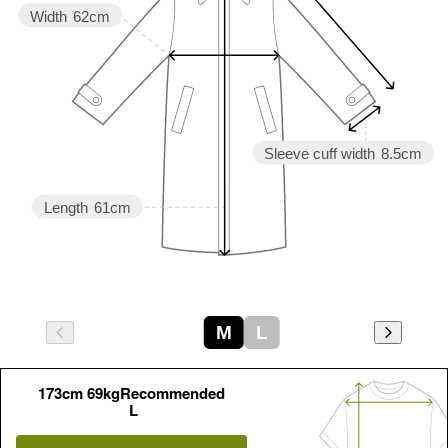
Width
62cm
Sleeve cuff width
8.5cm
Length
61cm
M
L
173cm 69kgRecommended
L