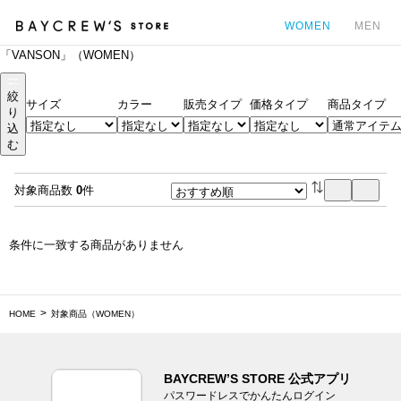
WOMEN
MEN
「VANSON」（WOMEN）
カ
絞
サイズ
カラー
販売タイプ
価格タイプ
商品タイプ
り
込
む
対象商品数
0
件
条件に一致する商品がありません
HOME
対象商品（WOMEN）
BAYCREW’S STORE 公式アプリ
パスワードレスでかんたんログイン