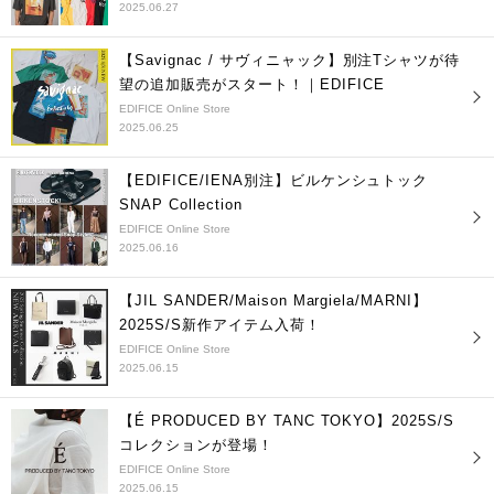
2025.06.27
【Savignac / サヴィニャック】別注Tシャツが待
望の追加販売がスタート！｜EDIFICE
EDIFICE Online Store
2025.06.25
【EDIFICE/IENA別注】ビルケンシュトック
SNAP Collection
EDIFICE Online Store
2025.06.16
【JIL SANDER/Maison Margiela/MARNI】
2025S/S新作アイテム入荷！
EDIFICE Online Store
2025.06.15
【É PRODUCED BY TANC TOKYO】2025S/S
コレクションが登場！
EDIFICE Online Store
2025.06.15