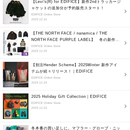
【Levi's(R) for EDIFICE】新作2ndトラッカージ
ャケットの追加分が予約販売スタート！
EDIFICE Online Store
2025.12.31
【THE NORTH FACE / nanamica / THE
NORTH FACE PURPLE LABEL】 冬の新作コ
レクション
EDIFICE Online Store
2025.12.25
【別注Hender Scheme】2025Winter 新作アイ
テムが続々リリース！｜EDIFICE
EDIFICE Online Store
2025.12.24
2025 Holiday Gift Collection｜EDIFICE
EDIFICE Online Store
2025.12.23
冬本番の買い足しに。マフラー・グローブ・ニッ