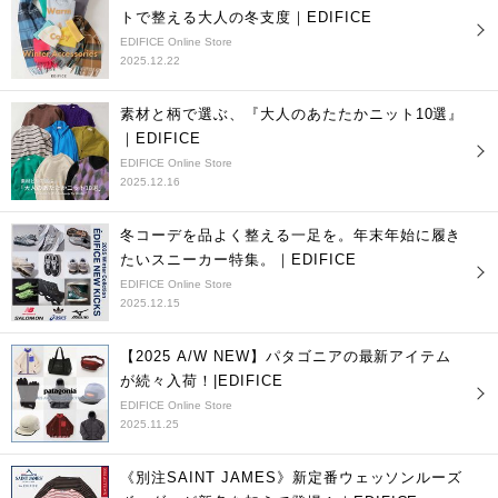
トで整える大人の冬支度｜EDIFICE
EDIFICE Online Store
2025.12.22
素材と柄で選ぶ、『大人のあたたかニット10選』
｜EDIFICE
EDIFICE Online Store
2025.12.16
冬コーデを品よく整える一足を。年末年始に履き
たいスニーカー特集。｜EDIFICE
EDIFICE Online Store
2025.12.15
【2025 A/W NEW】パタゴニアの最新アイテム
が続々入荷！|EDIFICE
EDIFICE Online Store
2025.11.25
《別注SAINT JAMES》新定番ウェッソンルーズ