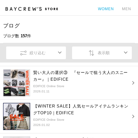
WOMEN
MEN
ブログ
カ
ブログ数
157
件
絞り込む
表示順
賢い大人の選択③ 『セールで狙う大人のスニー
カー』｜EDIFICE
EDIFICE Online Store
2026.01.11
【WINTER SALE】人気セールアイテムランキン
グTOP10｜EDIFICE
EDIFICE Online Store
2026.01.02