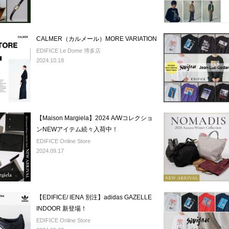
CALMER（カルメール）MORE VARIATION
EDIFICE Le Dome 博多店
2024.10.18
【Maison Margiela】2024 A/Wコレクショ
ンNEWアイテム続々入荷中！
EDIFICE Online Store
2024.09.17
【EDIFICE/ IENA 別注】adidas GAZELLE
INDOOR 新登場！
EDIFICE Online Store