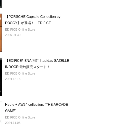
【PORSCHE Capsule Collection by
POGGY】が登場！｜EDIFICE
EDIFICE Online Store
2025.01.30
【EDIFICE/ IENA 別注】adidas GAZELLE
INDOOR 最終販売スタート！
EDIFICE Online Store
2024.12.16
Hedie.+ AW24 collection. "THE ARCADE
GAME"
EDIFICE Online Store
2024.11.05