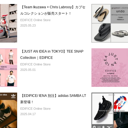
【Team Ikuzawa × Chris Labrooy】カプセ
ルコレクションが販売スタート！
EDIFICE Online Store
2025.05.23
【JUST AN IDEA in TOKYO】TEE SNAP
Collection｜EDIFICE
EDIFICE Online Store
2025.05.01
【EDIFICE/ IENA 別注】adidas SAMBA LT
新登場！
EDIFICE Online Store
2025.04.17