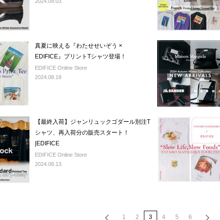
2024.09.03
真夏に映える『わたせせいぞう ×
EDIFICE』プリントTシャツ登場！
EDIFICE Online Store
2024.08.18
【最終入荷】ジャンリュックゴダール別注T
シャツ、再入荷分の販売スタート！
|EDIFICE
EDIFICE Online Store
2024.08.13
1
2
3
4
5
6