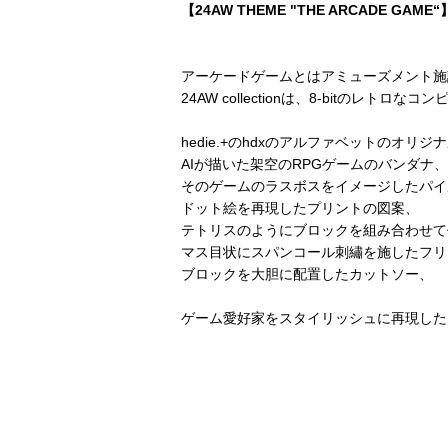
【24AW THEME "THE ARCADE GAME“
アーケードゲームとはアミューズメント施
24AW collectionは、8-bitのレ
hedie.+のhdxのアルファベットのオ
AIが描いた架空のRPGゲームのバンダナ、
そのゲームのラスボスをイメージしたパイ
ドット絵を再現したプリントの図案、
テトリスのようにブロックを組み合わせて
マス目状にスパンコール刺繡を施したフリ
ブロックを大胆に配置したカットソー、
ゲーム愛好家をスタイリッシュに再現した