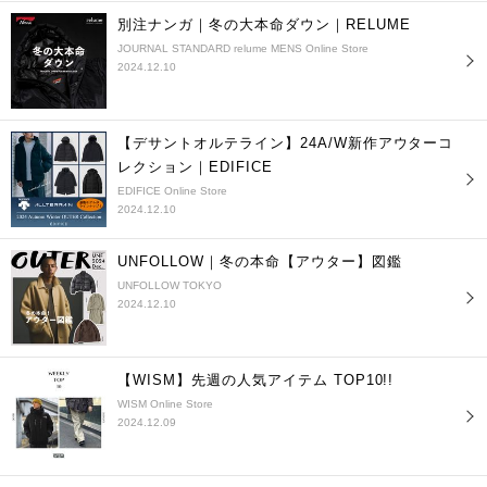
別注ナンガ｜冬の大本命ダウン｜RELUME
JOURNAL STANDARD relume MENS Online Store
2024.12.10
【デサントオルテライン】24A/W新作アウターコ
レクション｜EDIFICE
EDIFICE Online Store
2024.12.10
UNFOLLOW｜冬の本命【アウター】図鑑
UNFOLLOW TOKYO
2024.12.10
【WISM】先週の人気アイテム TOP10!!
WISM Online Store
2024.12.09