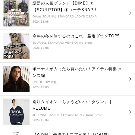
話題の人気ブランド【DIME】と
【SCULPTOR】冬コーデSNAP！
Oriens JOURNAL STANDARD LADYS OSAKA
2024.12.08
今年の冬を制するのはこれ！厳選ダウンTOP5
JOURNAL STANDARD MENS Online Store
2024.12.06
ボーナスが入ったら買いたい！アイテム特集-メ
ンズ編-
UNFOLLOW 本社
2024.12.05
別注タイオン｜ちょうどいい「ダウン」｜
RELUME
JOURNAL STANDARD relume MENS Online Store
2024.12.04
【WISM】先週の人気アイテム TOP10!!