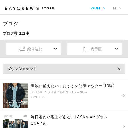
WOMEN
MEN
ブログ
カ
ブログ数
131
件
絞り込む
表示順
ダウンジャケット
寒波に備えたい！おすすめ防寒アウター"10選”
JOURNAL STANDARD MENS Online Store
2026.01.08
毎日着たい理由がある。LASKA air ダウン
SNAP集。