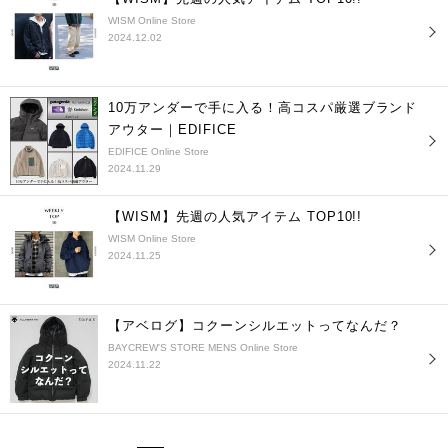
WISM Online Store
2024.12.02
10万アンダーで手に入る！高コスパ厳選ブランド
アウター｜EDIFICE
EDIFICE Online Store
2024.11.29
【WISM】先週の人気アイテム TOP10!!
WISM Online Store
2024.11.25
【アベログ】コクーンシルエットってなんだ？
BAYCREW'S STORE MENS Online Store
2024.11.22