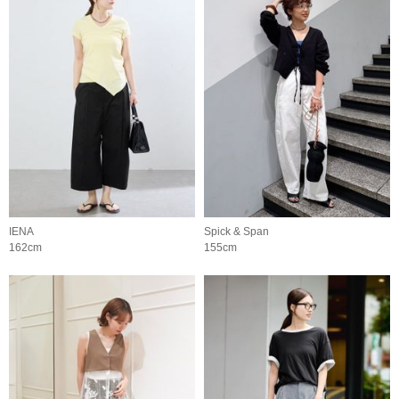
IENA
Spick & Span
162cm
155cm