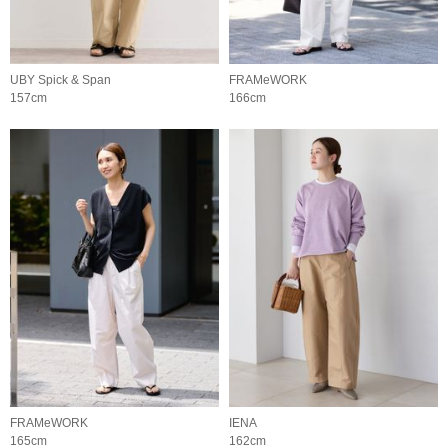
UBY Spick & Span
FRAMeWORK
157cm
166cm
FRAMeWORK
IENA
165cm
162cm