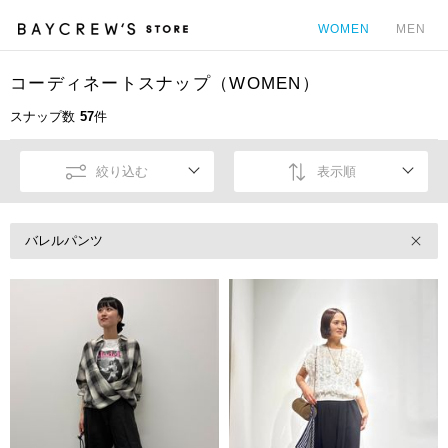
WOMEN
MEN
コーディネートスナップ（WOMEN）
カ
スナップ数
57
件
絞り込む
表示順
バレルパンツ