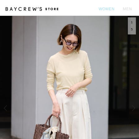
WOMEN
MEN
1
カ
5
Prev