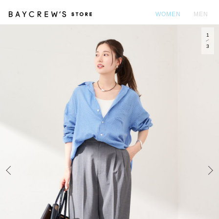
WOMEN
MEN
1
カ
3
Prev