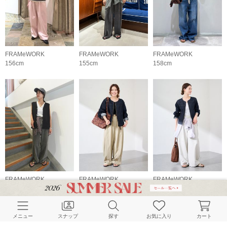
FRAMeWORK
FRAMeWORK
FRAMeWORK
156cm
155cm
158cm
FRAMeWORK
FRAMeWORK
FRAMeWORK
155cm
152cm
165cm
メニュー
スナップ
探す
お気に入り
カート