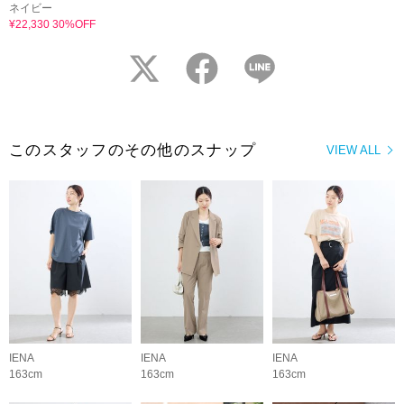
ネイビー
¥22,330 30%OFF
twitter
facebook
LINE
このスタッフのその他のスナップ
VIEW ALL
IENA
IENA
IENA
163cm
163cm
163cm