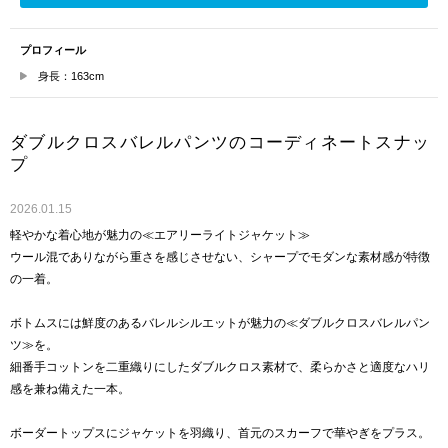
プロフィール
身長：163cm
ダブルクロスバレルパンツのコーディネートスナッ
プ
2026.01.15
軽やかな着心地が魅力の≪エアリーライトジャケット≫
ウール混でありながら重さを感じさせない、シャープでモダンな素材感が特徴
の一着。
ボトムスには鮮度のあるバレルシルエットが魅力の≪ダブルクロスバレルパン
ツ≫を。
細番手コットンを二重織りにしたダブルクロス素材で、柔らかさと適度なハリ
感を兼ね備えた一本。
ボーダートップスにジャケットを羽織り、首元のスカーフで華やぎをプラス。