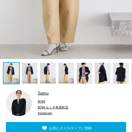
Satou
IENA
IENA ルミネ有楽町店
Instagram
お気に入りスタッフに登録