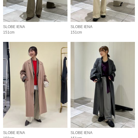
SLOBE IENA
SLOBE IENA
151cm
151cm
SLOBE IENA
SLOBE IENA