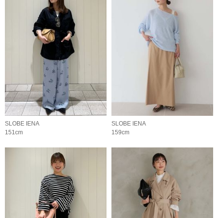
SLOBE IENA
SLOBE IENA
151cm
159cm