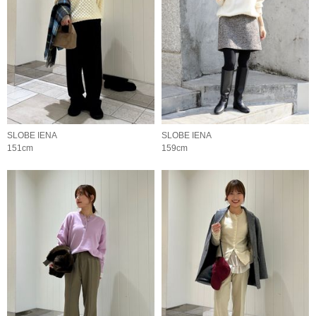
SLOBE IENA
SLOBE IENA
151cm
159cm