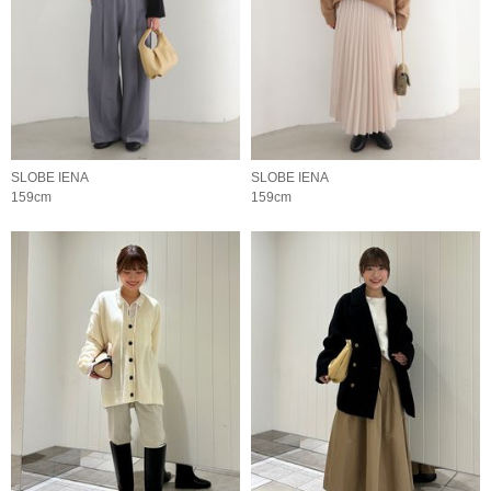
SLOBE IENA
SLOBE IENA
159cm
159cm