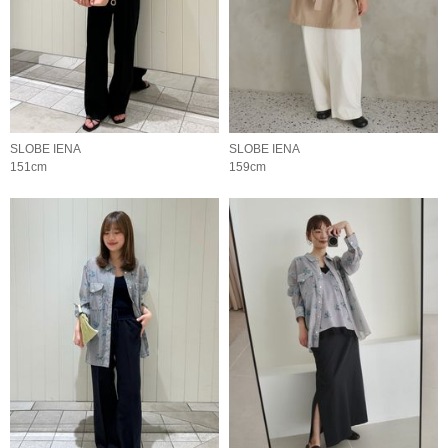
SLOBE IENA
SLOBE IENA
151cm
159cm