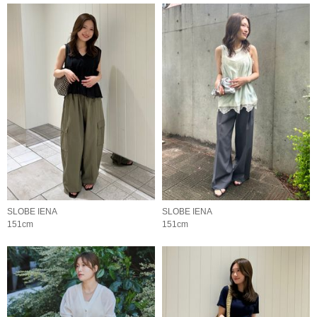
SLOBE IENA
SLOBE IENA
151cm
151cm