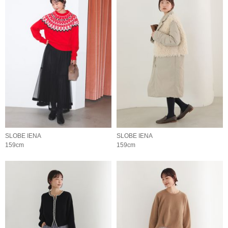
SLOBE IENA
SLOBE IENA
159cm
159cm