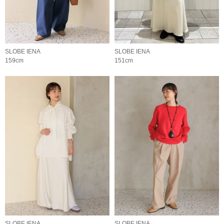
SLOBE IENA
SLOBE IENA
159cm
151cm
SLOBE IENA
SLOBE IENA