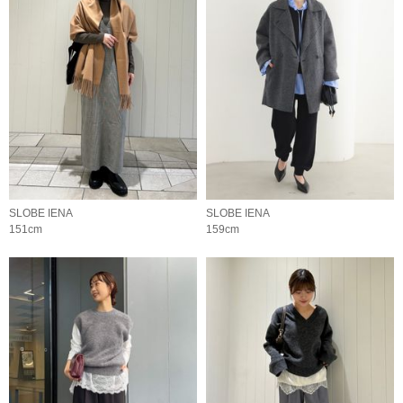
SLOBE IENA
SLOBE IENA
151cm
159cm