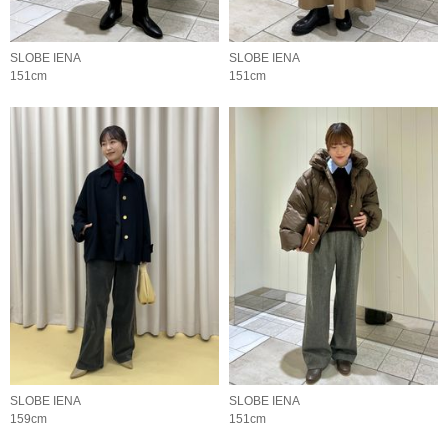
SLOBE IENA
SLOBE IENA
151cm
151cm
SLOBE IENA
SLOBE IENA
159cm
151cm