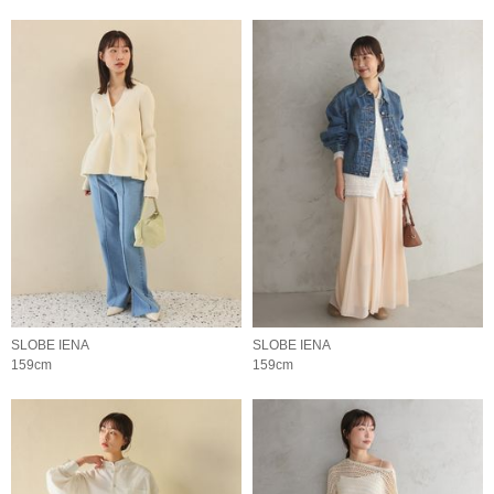
SLOBE IENA
SLOBE IENA
159cm
159cm