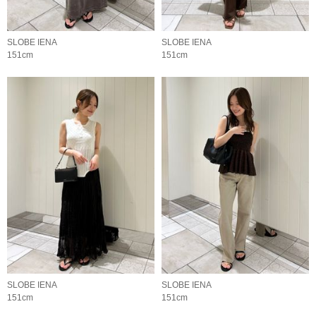
SLOBE IENA
SLOBE IENA
151cm
151cm
SLOBE IENA
SLOBE IENA
151cm
151cm