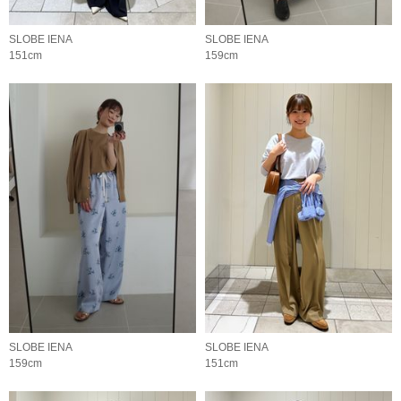
SLOBE IENA
SLOBE IENA
151cm
159cm
SLOBE IENA
SLOBE IENA
159cm
151cm