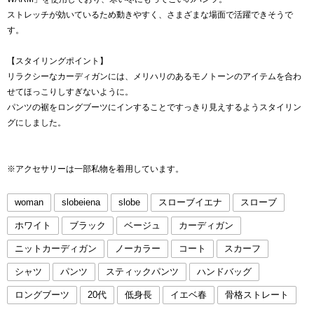
ストレッチが効いているため動きやすく、さまざまな場面で活躍できそうで
す。
【スタイリングポイント】
リラクシーなカーディガンには、メリハリのあるモノトーンのアイテムを合わ
せてほっこりしすぎないように。
パンツの裾をロングブーツにインすることですっきり見えするようスタイリン
グにしました。
※アクセサリーは一部私物を着用しています。
woman
slobeiena
slobe
スローブイエナ
スローブ
ホワイト
ブラック
ベージュ
カーディガン
ニットカーディガン
ノーカラー
コート
スカーフ
シャツ
パンツ
スティックパンツ
ハンドバッグ
ロングブーツ
20代
低身長
イエベ春
骨格ストレート