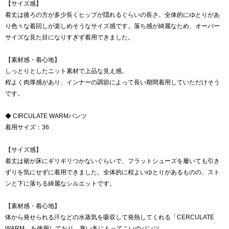
【サイズ感】
着丈は後ろの方が多少長くヒップが隠れるぐらいの長さ。全体的にゆとりがあ
り色々な着回しが楽しめそうなサイズ感です。落ち感が綺麗なため、オーバー
サイズな見た目になりすぎず着用できました。
【素材感・着心地】
しっとりとしたニット素材で上品な見え感。
程よく肉厚感があり、インナーの調節によって長い期間着用していただけそう
です。
◆ CIRCULATE WARMパンツ
着用サイズ：36
【サイズ感】
着丈は裾が床にギリギリつかないぐらいで、フラットシューズを履いても引き
ずりを気にせずに着用できました。全体的に程よいゆとりがあるものの、スト
ンと下に落ちる綺麗なシルエットです。
【素材感・着心地】
体から発せられる汗などの水蒸気を吸収して発熱してくれる「CERCULATE
WARM」を使用しており、寒い冬にもってこいのパンツ。