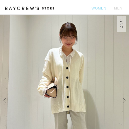
WOMEN
MEN
1
カ
11
Prev