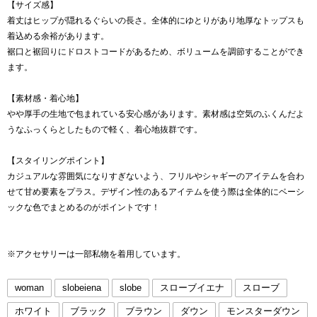
【サイズ感】
着丈はヒップが隠れるぐらいの長さ。全体的にゆとりがあり地厚なトップスも
着込める余裕があります。
裾口と裾回りにドロストコードがあるため、ボリュームを調節することができ
ます。
【素材感・着心地】
やや厚手の生地で包まれている安心感があります。素材感は空気のふくんだよ
うなふっくらとしたもので軽く、着心地抜群です。
【スタイリングポイント】
カジュアルな雰囲気になりすぎないよう、フリルやシャギーのアイテムを合わ
せて甘め要素をプラス。デザイン性のあるアイテムを使う際は全体的にベーシ
ックな色でまとめるのがポイントです！
※アクセサリーは一部私物を着用しています。
woman
slobeiena
slobe
スローブイエナ
スローブ
ホワイト
ブラック
ブラウン
ダウン
モンスターダウン