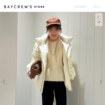
WOMEN
MEN
1
カ
17
Prev