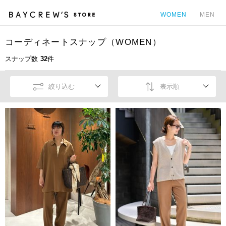
WOMEN
MEN
コーディネートスナップ（WOMEN）
カ
スナップ数
32
件
絞り込む
表示順