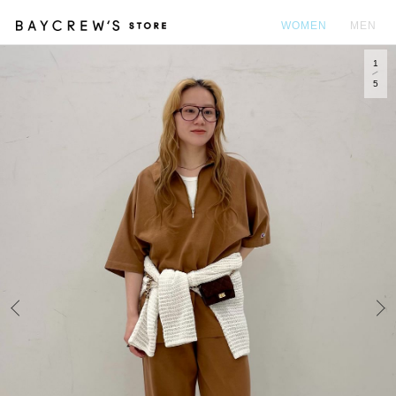
WOMEN
MEN
1
カ
5
Prev