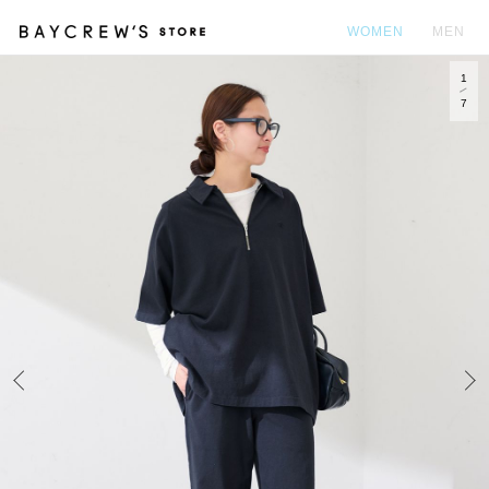
WOMEN
MEN
1
カ
7
Prev