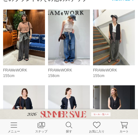
FRAMeWORK
FRAMeWORK
FRAMeWORK
155cm
158cm
155cm
メニュー
スナップ
探す
お気に入り
カート