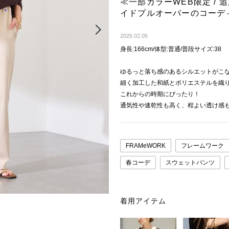
≪一部カラーWEB限定 /
イドプルオーバーのコーデ
Next
2026.02.05
身長:166cm/体型:普通/普段サイズ:38
ゆるっと落ち感のあるシルエットがこ
細く加工した和紙とポリエステルを織
これからの時期にぴったり！
通気性や速乾性も高く、程よい透け感
FRAMeWORK
フレームワーク
春コーデ
スウェットパンツ
着用アイテム