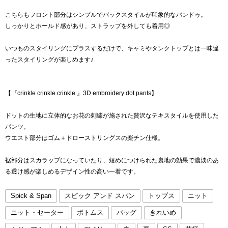
こちらもフロント部分はシンプルでバックスタイルが印象的なバンドゥ。
しっかりとホールド感があり、ストラップを外しても着用◎
いつものスタイリングにプラスするだけで、キャミやタンクトップとは一味違
ったスタイリングが楽しめます♪
【『crinkle crinkle crinkle 』3D embroidery dot pants】
ドットの生地に立体的なお花の刺繍が施された贅沢なテキスタイルを使用した
パンツ。
ウエスト部分はゴム＋ドローストリングスの楽チン仕様。
裾部分はスカラップになっていたり、短めにつけられた裏地の効果で濃淡のあ
る透け感が楽しめるデザイン性の高い一着です。
Spick & Span
スピック アンド スパン
トップス
ニット
ニット・セーター
ボトムス
バッグ
きれいめ