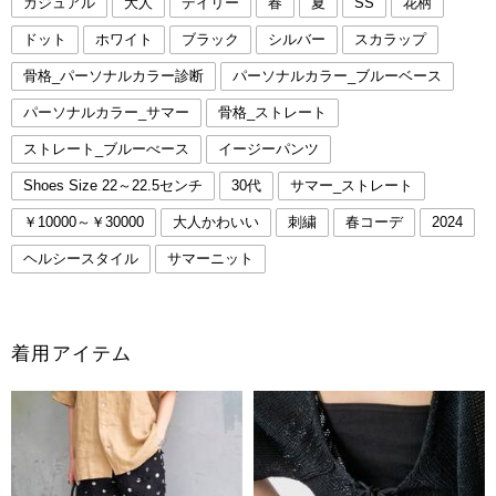
カジュアル
大人
デイリー
春
夏
SS
花柄
ドット
ホワイト
ブラック
シルバー
スカラップ
骨格_パーソナルカラー診断
パーソナルカラー_ブルーベース
パーソナルカラー_サマー
骨格_ストレート
ストレート_ブルーべース
イージーパンツ
Shoes Size 22～22.5センチ
30代
サマー_ストレート
￥10000～￥30000
大人かわいい
刺繍
春コーデ
2024
ヘルシースタイル
サマーニット
着用アイテム