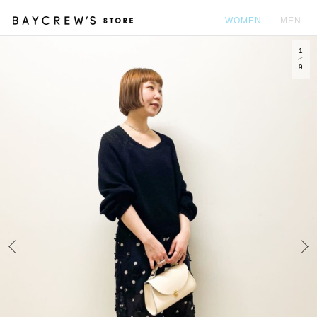
WOMEN
MEN
1
カ
9
Prev