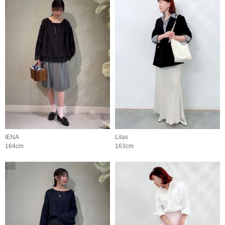
IENA
Lilas
164cm
163cm