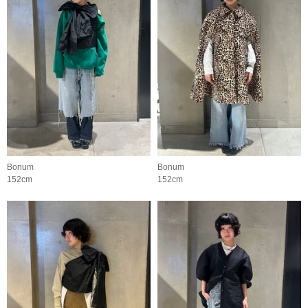
Bonum
Bonum
152cm
152cm