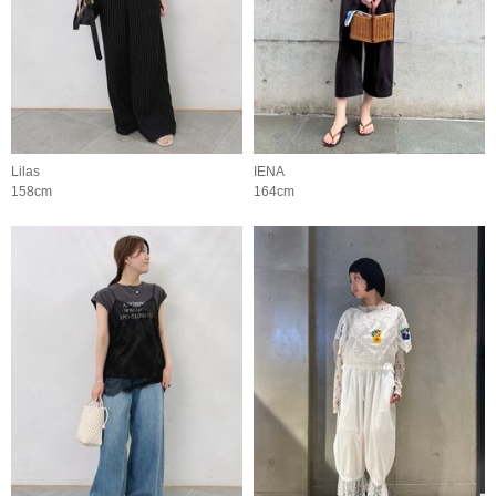
Lilas
IENA
158cm
164cm