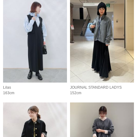
Lilas
JOURNAL STANDARD LADYS
163cm
152cm