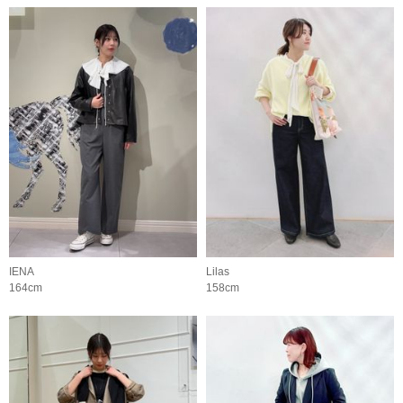
IENA
Lilas
164cm
158cm