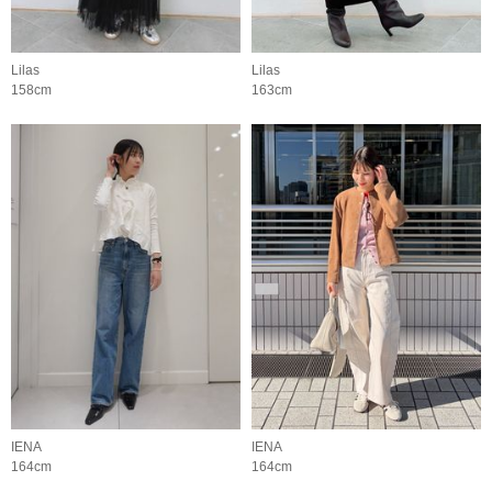
Lilas
Lilas
158cm
163cm
IENA
IENA
164cm
164cm