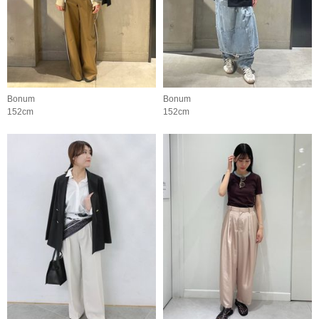
Bonum
Bonum
152cm
152cm