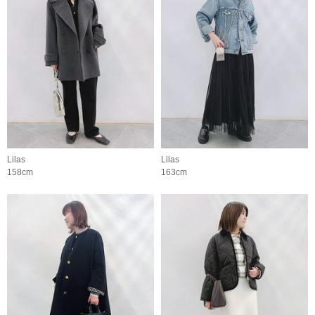
Lilas
Lilas
158cm
163cm