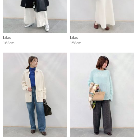
Lilas
Lilas
163cm
158cm