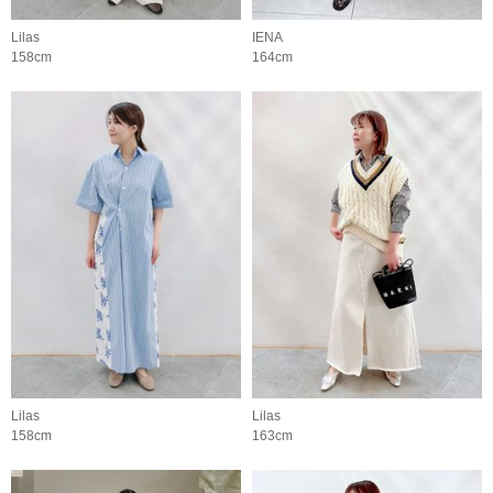
Lilas
IENA
158cm
164cm
Lilas
Lilas
158cm
163cm