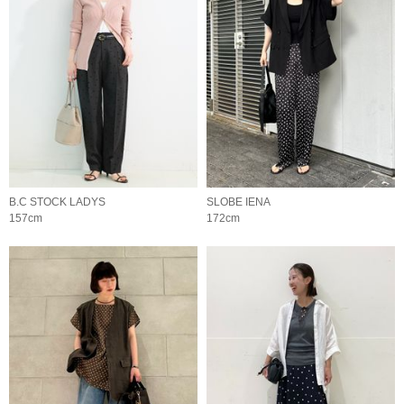
B.C STOCK LADYS
SLOBE IENA
157cm
172cm