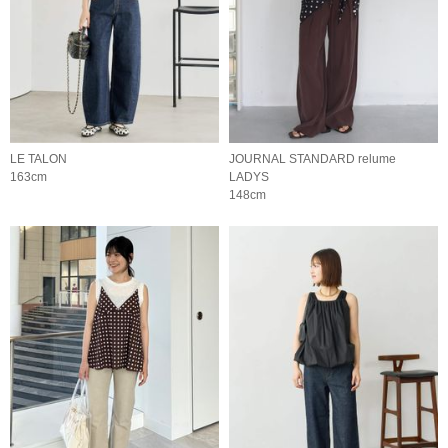
LE TALON
JOURNAL STANDARD relume
163cm
LADYS
148cm