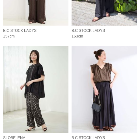
B.C STOCK LADYS
B.C STOCK LADYS
157cm
163cm
SLOBE IENA
B.C STOCK LADYS