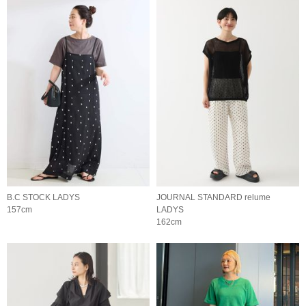
B.C STOCK LADYS
JOURNAL STANDARD relume
157cm
LADYS
162cm