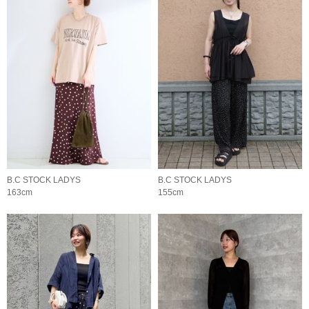
B.C STOCK LADYS
B.C STOCK LADYS
163cm
155cm