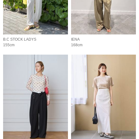
B.C STOCK LADYS
IENA
155cm
168cm