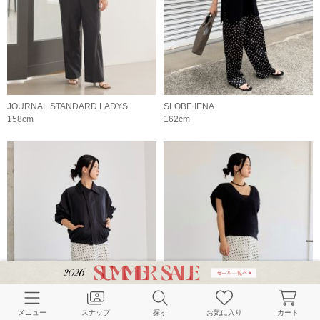
JOURNAL STANDARD LADYS
SLOBE IENA
158cm
162cm
メニュー
スナップ
探す
お気に入り
カート