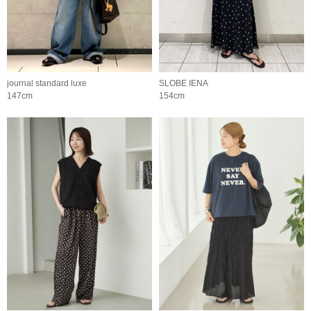
journal standard luxe
SLOBE IENA
147cm
154cm