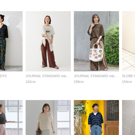
ADYS
JOURNAL STANDARD relume LADYS
JOURNAL STANDARD relume LADYS
SLOBE 
162cm
158cm
154cm