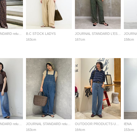
JOURNAL STANDARD relume LADYS
B.C STOCK LADYS
JOURNAL STANDARD L'ESSAGE
163cm
167cm
158cm
JOURNAL STANDARD relume LADYS
JOURNAL STANDARD relume LADYS
OUTDOOR PRODUCTS Usual Things
IENA
163cm
164cm
153cm