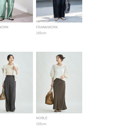
WORK
FRAMeWORK
165cm
NOBLE
155cm