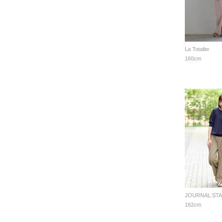
La Totalite
160cm
162cm