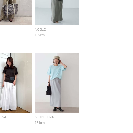
NOBLE
155cm
IENA
SLOBE IENA
164cm