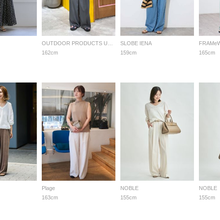
OUTDOOR PRODUCTS Usual Things
SLOBE IENA
FRAMe
162cm
159cm
165cm
Plage
NOBLE
NOBLE
163cm
155cm
155cm