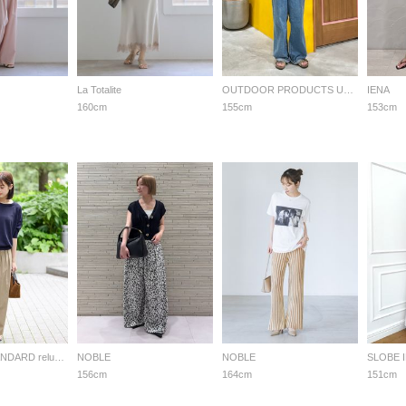
La Totalite
OUTDOOR PRODUCTS Usual Things
IENA
160cm
155cm
153cm
JOURNAL STANDARD relume LADYS
NOBLE
NOBLE
SLOBE 
156cm
164cm
151cm