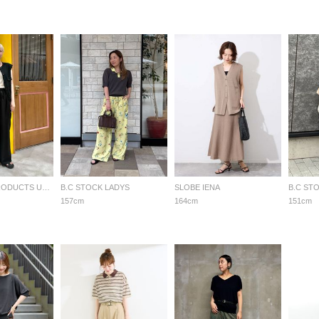
OUTDOOR PRODUCTS Usual Things
B.C STOCK LADYS
SLOBE IENA
B.C ST
157cm
164cm
151cm