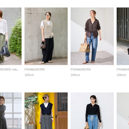
JOURNAL STANDARD relume LADYS
FRAMeWORK
FRAMeWORK
FRAMe
165cm
165cm
166cm