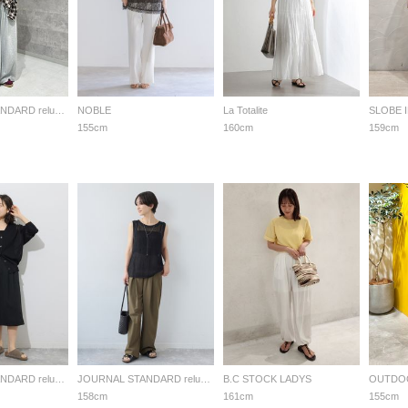
JOURNAL STANDARD relume LADYS
NOBLE
La Totalite
SLOBE 
155cm
160cm
159cm
JOURNAL STANDARD relume LADYS
JOURNAL STANDARD relume LADYS
B.C STOCK LADYS
158cm
161cm
155cm