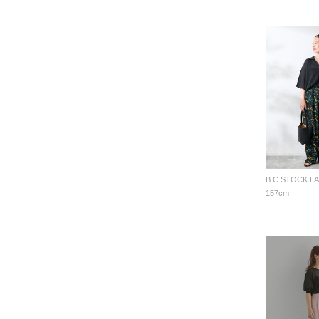
B.C STOCK L
157cm