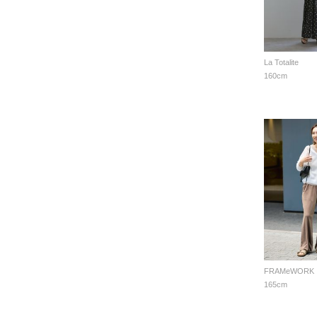
La Totalite
160cm
FRAMeWORK
165cm