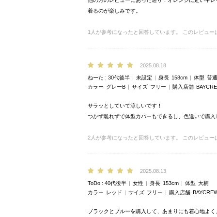
他の方のレビューにあった通り．オレンジに近いキレ
着るのが楽しみです。
1
人が参考になったと回答しています。
このレビュー
2025.08.18
ねーた
30代後半
未設定
身長
158cm
体型
普
カラー
グレーB
サイズ
フリー
購入店舗
BAYCRE
サラッとしていて涼しいです！
つかず離れずで体型カバーもできるし、色違いで購入
2
人が参考になったと回答しています。
このレビュー
2025.08.13
ToDo
40代後半
女性
身長
153cm
体型
大柄
カラー
レッド
サイズ
フリー
購入店舗
BAYCREW
ブラックとブルーを購入して、あまりにも着心地よく