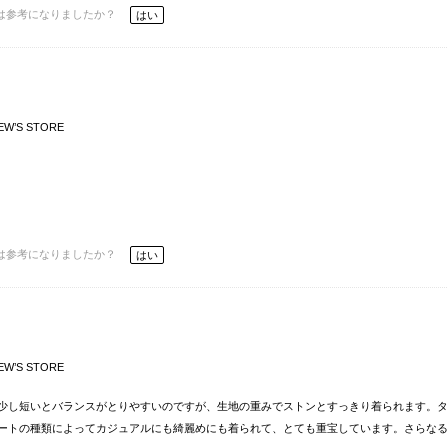
は参考になりましたか？
はい
EW’S STORE
は参考になりましたか？
はい
EW’S STORE
少し短いとバランスがとりやすいのですが、生地の重みでストンとすっきり着られます。タ
ートの種類によってカジュアルにも綺麗めにも着られて、とても重宝しています。さらなる