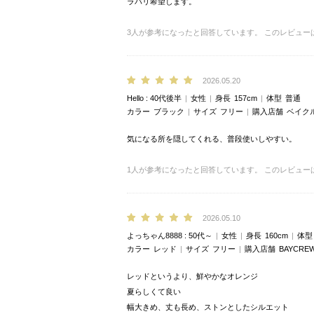
ラバリ希望します。
3
人が参考になったと回答しています。
このレビュー
2026.05.20
Hello
40代後半
女性
身長
157cm
体型
普通
カラー
ブラック
サイズ
フリー
購入店舗
ベイク
気になる所を隠してくれる、普段使いしやすい。
1
人が参考になったと回答しています。
このレビュー
2026.05.10
よっちゃん8888
50代～
女性
身長
160cm
体型
カラー
レッド
サイズ
フリー
購入店舗
BAYCREW
レッドというより、鮮やかなオレンジ
夏らしくて良い
幅大きめ、丈も長め、ストンとしたシルエット