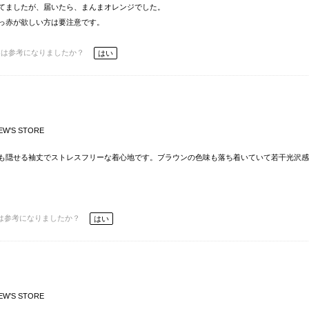
てましたが、届いたら、まんまオレンジでした。
っ赤が欲しい方は要注意です。
ーは参考になりましたか？
はい
EW’S STORE
も隠せる袖丈でストレスフリーな着心地です。ブラウンの色味も落ち着いていて若干光沢感
は参考になりましたか？
はい
EW’S STORE