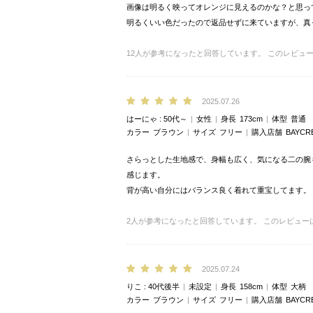
画像は明るく映ってオレンジに見えるのかな？と思っ
明るくいい色だったので返品せずに来ていますが、真
12
人が参考になったと回答しています。
このレビュ
2025.07.26
はーにゃ
50代～
女性
身長
173cm
体型
普通
カラー
ブラウン
サイズ
フリー
購入店舗
BAYCR
さらっとした生地感で、身幅も広く、気になる二の腕
感じます。
背が高い自分にはバランス良く着れて重宝してます。
2
人が参考になったと回答しています。
このレビュー
2025.07.24
りこ
40代後半
未設定
身長
158cm
体型
大柄
カラー
ブラウン
サイズ
フリー
購入店舗
BAYCR