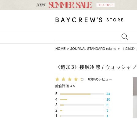
HOME
JOURNAL STANDARD relume
《追加3》
《追加3》接触冷感 / ウォッシ
63件のレビュー
総合評価
4.5
5
44
4
10
3
5
2
3
1
1