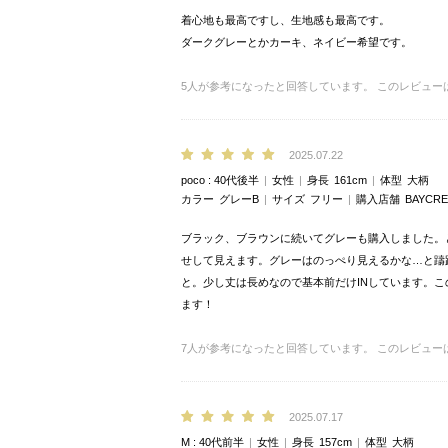
着心地も最高ですし、生地感も最高です。
ダークグレーとかカーキ、ネイビー希望です。
5
人が参考になったと回答しています。
このレビュー
2025.07.22
poco
40代後半
女性
身長
161cm
体型
大柄
カラー
グレーB
サイズ
フリー
購入店舗
BAYCRE
ブラック、ブラウンに続いてグレーも購入しました。
せして見えます。グレーはのっぺり見えるかな…と躊
と。少し丈は長めなので基本前だけINしています。
ます！
7
人が参考になったと回答しています。
このレビュー
2025.07.17
M
40代前半
女性
身長
157cm
体型
大柄