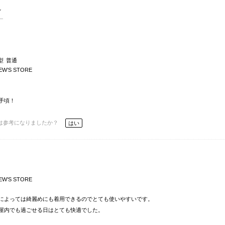
型
普通
EW’S STORE
手頃！
は参考になりましたか？
はい
EW’S STORE
によっては綺麗めにも着用できるのでとても使いやすいです。
屋内でも過ごせる日はとても快適でした。