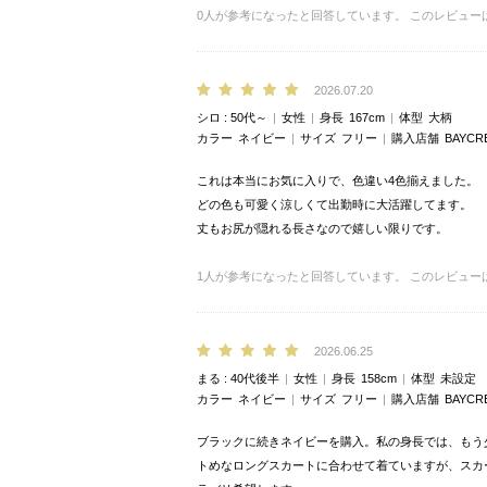
0
人が参考になったと回答しています。
このレビュー
2026.07.20
シロ
50代～
女性
身長
167cm
体型
大柄
カラー
ネイビー
サイズ
フリー
購入店舗
BAYCR
これは本当にお気に入りで、色違い4色揃えました。
どの色も可愛く涼しくて出勤時に大活躍してます。
丈もお尻が隠れる長さなので嬉しい限りです。
1
人が参考になったと回答しています。
このレビュー
2026.06.25
まる
40代後半
女性
身長
158cm
体型
未設定
カラー
ネイビー
サイズ
フリー
購入店舗
BAYCR
ブラックに続きネイビーを購入。私の身長では、もう
トめなロングスカートに合わせて着ていますが、スカ