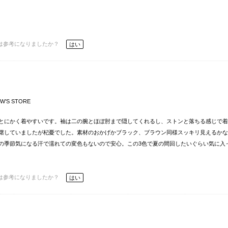
は参考になりましたか？
はい
W’S STORE
とにかく着やすいです。袖は二の腕とほぼ肘まで隠してくれるし、ストンと落ちる感じで着
躇していましたが杞憂でした。素材のおかげかブラック、ブラウン同様スッキリ見えるかな
この季節気になる汗で濡れての変色もないので安心。この3色で夏の間回したいぐらい気に入
は参考になりましたか？
はい