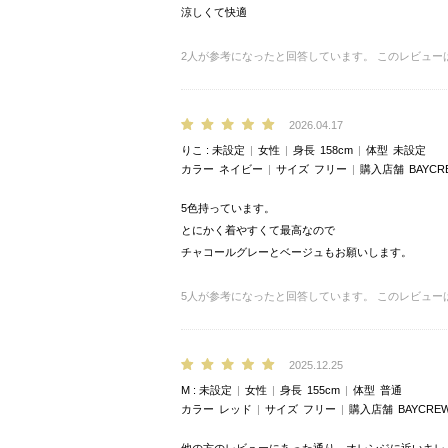
涼しくて快適
2
人が参考になったと回答しています。
このレビュー
2026.04.17
りこ
未設定
女性
身長
158cm
体型
未設定
カラー
ネイビー
サイズ
フリー
購入店舗
BAYCR
5色持っています。
とにかく着やすくて最高なので
チャコールグレーとベージュもお願いします。
5
人が参考になったと回答しています。
このレビュー
2025.12.25
M
未設定
女性
身長
155cm
体型
普通
カラー
レッド
サイズ
フリー
購入店舗
BAYCREW