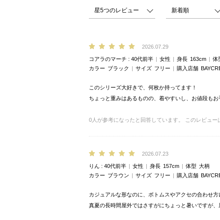
2026.07.29
コアラのマーチ
40代前半
女性
身長
163cm
体
カラー
ブラック
サイズ
フリー
購入店舗
BAYCR
このシリーズ大好きで、何枚か持ってます！
ちょっと重みはあるものの、着やすいし、お値段もお
0
人が参考になったと回答しています。
このレビュー
2026.07.23
りん
40代前半
女性
身長
157cm
体型
大柄
カラー
ブラウン
サイズ
フリー
購入店舗
BAYCR
カジュアルな形なのに、ボトムスやアクセの合わせ方
真夏の長時間屋外ではさすがにちょっと暑いですが、