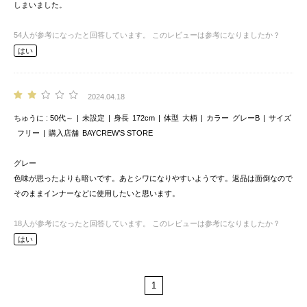
しまいました。
54
人が参考になったと回答しています。
このレビューは参考になりましたか？
はい
2024.04.18
ちゅうに
50代～
未設定
身長
172cm
体型
大柄
カラー
グレーB
サイズ
フリー
購入店舗
BAYCREW’S STORE
グレー
色味が思ったよりも暗いです。あとシワになりやすいようです。返品は面倒なので
そのままインナーなどに使用したいと思います。
18
人が参考になったと回答しています。
このレビューは参考になりましたか？
はい
1