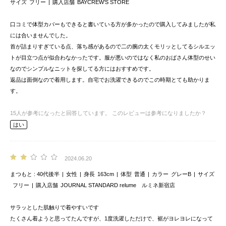
サイズ
フリー
購入店舗
BAYCREW’S STORE
口コミで体型カバーもできると書いている方が多かったので購入してみましたが私
には合いませんでした。
首が詰まりすぎている点、落ち感があるので二の腕の太くモリッとしてるシルエッ
トが目立つ点が似合わなかったです。服が悪いのではなく私のおばさん体型のせい
なのでシンプルなニットを探してる方にはおすすめです。
返品は面倒なので着用します。自宅でお洗濯できるのでこの時期とても助かりま
す。
15
人が参考になったと回答しています。
このレビューは参考になりましたか？
はい
2024.06.20
まつもと
40代後半
女性
身長
163cm
体型
普通
カラー
グレーB
サイズ
フリー
購入店舗
JOURNAL STANDARD relume ルミネ新宿店
サラッとした肌触りで着やすいです
たくさん着ようと思ってたんですが、1度洗濯しただけで、裾がヨレヨレになって