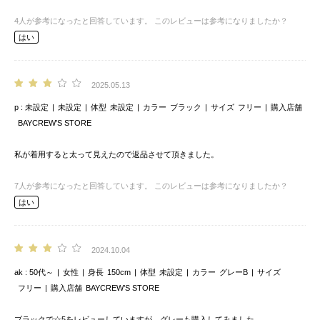
4
人が参考になったと回答しています。
このレビューは参考になりましたか？
はい
2025.05.13
p
未設定
未設定
体型
未設定
カラー
ブラック
サイズ
フリー
購入店舗
BAYCREW’S STORE
私が着用すると太って見えたので返品させて頂きました。
7
人が参考になったと回答しています。
このレビューは参考になりましたか？
はい
2024.10.04
ak
50代～
女性
身長
150cm
体型
未設定
カラー
グレーB
サイズ
フリー
購入店舗
BAYCREW’S STORE
ブラックで☆5をレビューしていますが、グレーも購入してみました。