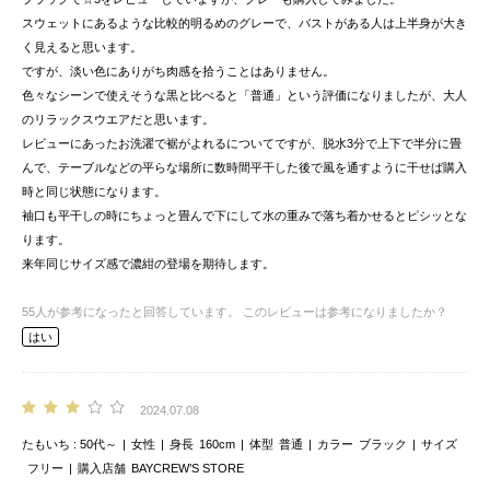
スウェットにあるような比較的明るめのグレーで、バストがある人は上半身が大き
く見えると思います。
ですが、淡い色にありがち肉感を拾うことはありません。
色々なシーンで使えそうな黒と比べると「普通」という評価になりましたが、大人
のリラックスウエアだと思います。
レビューにあったお洗濯で裾がよれるについてですが、脱水3分で上下で半分に畳
んで、テーブルなどの平らな場所に数時間平干した後で風を通すように干せば購入
時と同じ状態になります。
袖口も平干しの時にちょっと畳んで下にして水の重みで落ち着かせるとピシッとな
ります。
来年同じサイズ感で濃紺の登場を期待します。
55
人が参考になったと回答しています。
このレビューは参考になりましたか？
はい
2024.07.08
たもいち
50代～
女性
身長
160cm
体型
普通
カラー
ブラック
サイズ
フリー
購入店舗
BAYCREW’S STORE