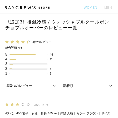
WOMEN
MEN
《追加3》接触冷感 / ウォッシャブルクールポン
カ
チョプルオーバーのレビュー一覧
64件のレビュー
総合評価
4.5
5
44
4
11
3
5
2
3
1
1
2025.07.09
のいこ
40代前半
女性
身長
165cm
体型
大柄
カラー
ブラウン
サイズ