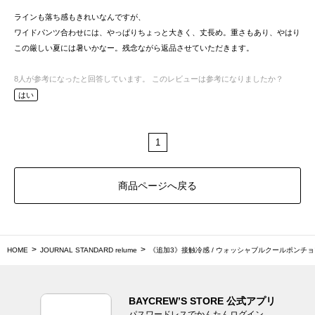
ラインも落ち感もきれいなんですが、
ワイドパンツ合わせには、やっぱりちょっと大きく、丈長め。重さもあり、やはり
この厳しい夏には暑いかなー。残念ながら返品させていただきます。
8
人が参考になったと回答しています。
このレビューは参考になりましたか？
はい
1
商品ページへ戻る
HOME
JOURNAL STANDARD relume
《追加3》接触冷感 / ウォッシャブルクールポンチ
BAYCREW’S STORE 公式アプリ
パスワードレスでかんたんログイン