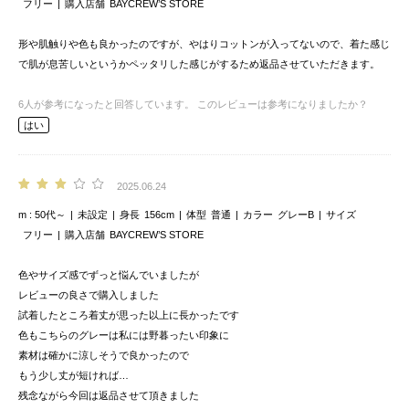
フリー
購入店舗
BAYCREW’S STORE
形や肌触りや色も良かったのですが、やはりコットンが入ってないので、着た感じ
で肌が息苦しいというかペッタリした感じがするため返品させていただきます。
6
人が参考になったと回答しています。
このレビューは参考になりましたか？
はい
2025.06.24
m
50代～
未設定
身長
156cm
体型
普通
カラー
グレーB
サイズ
フリー
購入店舗
BAYCREW’S STORE
色やサイズ感でずっと悩んでいましたが
レビューの良さで購入しました
試着したところ着丈が思った以上に長かったです
色もこちらのグレーは私には野暮ったい印象に
素材は確かに涼しそうで良かったので
もう少し丈が短ければ…
残念ながら今回は返品させて頂きました