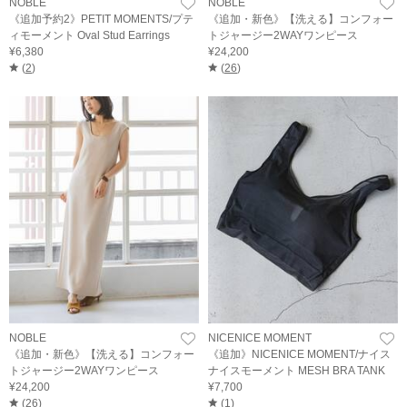
NOBLE
NOBLE
《追加予約2》PETIT MOMENTS/プテ
《追加・新色》【洗える】コンフォー
ィモーメント Oval Stud Earrings
トジャージー2WAYワンピース
¥6,380
¥24,200
(
2
)
(
26
)
NOBLE
NICENICE MOMENT
《追加・新色》【洗える】コンフォー
《追加》NICENICE MOMENT/ナイス
トジャージー2WAYワンピース
ナイスモーメント MESH BRA TANK
¥24,200
¥7,700
(
26
)
(
1
)