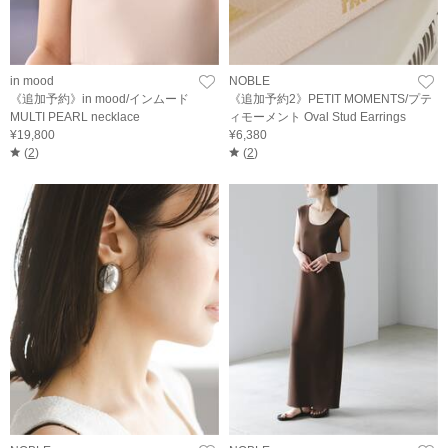
in mood
NOBLE
《追加予約》in mood/インムード
《追加予約2》PETIT MOMENTS/プテ
MULTI PEARL necklace
ィモーメント Oval Stud Earrings
¥19,800
¥6,380
(
2
)
(
2
)