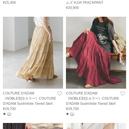
¥25,300
ムズ AJJA TRACKPANT
¥20,900
COUTURE D'ADAM
COUTURE D'ADAM
《NOBLE別注カラー》COUTURE
《NOBLE別注カラー》COUTURE
D'ADAM SushiVoile Tiered Skirt
D'ADAM SushiVoile Tiered Skirt
¥29,700
¥29,700
(
1
)
(
1
)