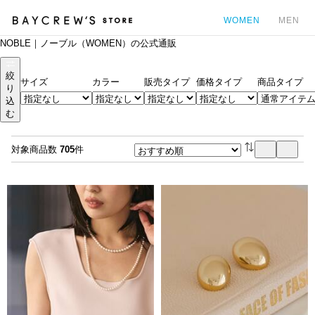
WOMEN
MEN
NOBLE｜ノーブル（WOMEN）の公式通販
カ
絞
サイズ
カラー
販売タイプ
価格タイプ
商品タイプ
り
込
む
対象商品数
705
件