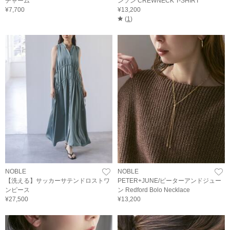
チャーム
ンソン CREWNECK T-SHIRT
¥7,700
¥13,200
(
1
)
NOBLE
NOBLE
【洗える】サッカーサテンドロストワ
PETER+JUNE/ピーターアンドジュー
ンピース
ン Redford Bolo Necklace
¥27,500
¥13,200