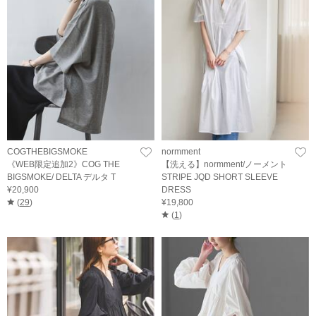
COGTHEBIGSMOKE
normment
《WEB限定追加2》COG THE
【洗える】normment/ノーメント
BIGSMOKE/ DELTA デルタ T
STRIPE JQD SHORT SLEEVE
¥20,900
DRESS
(
29
)
¥19,800
(
1
)