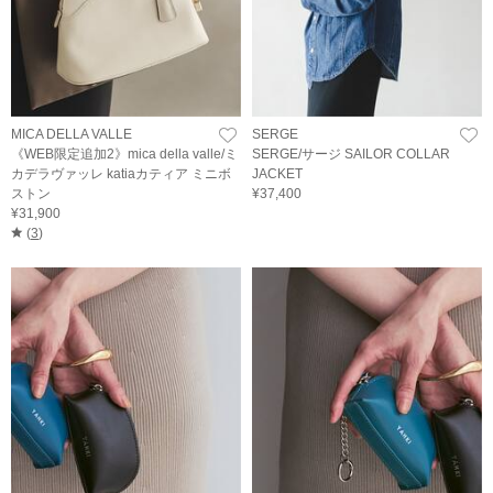
MICA DELLA VALLE
SERGE
《WEB限定追加2》mica della valle/ミ
SERGE/サージ SAILOR COLLAR
カデラヴァッレ katiaカティア ミニボ
JACKET
ストン
¥37,400
¥31,900
(
3
)