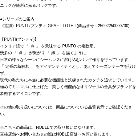
ニックが随所に光るバッグです。
●シリーズのご案内
《追加》PUNTI./プンティ GRAFT TOTE L(商品番号：25092250000730)
【PUNTI(プンティ)】
イタリア語で 「 点 」 を意味する PUNTO の複数形。
幾多の 「 点 」 が繋がり 「 線 」 を描くように、
日常の様々なシーンにシームレスに溶け込むバッグ作りを行っています。
「 定番の新解釈 」 をアイデンティティとし、あえてシーズンテーマを設け
ず、
現代の私たちに本当に必要な機能性と洗練されたカタチを追求しています。
極めてミニマルに仕上げた、美しく機能的なオリジナルの金具がブランドを
象徴するアイコンです。
その他の取り扱いについては、商品についている品質表示でご確認くださ
い。
※こちらの商品は、NOBLEでの取り扱いになります。
直接店舗へお問い合わせの際はNOBLE店舗へお願い致します。