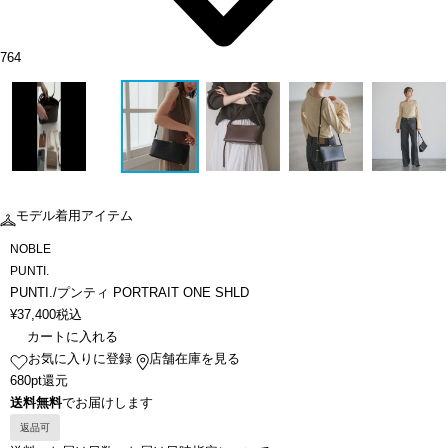
764
モデル着用アイテム
NOBLE
PUNTI.
PUNTI./プンティ PORTRAIT ONE SHLD
¥
37,400
税込
カートに入れる
お気に入りに登録
店舗在庫を見る
680pt還元
送料無料
でお届けします
返品可