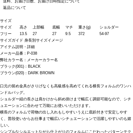
送料、お届け日数、お届け日時指定について
返品について
サイズ
サイズ
高さ
上部幅
底幅
マチ
重さ(g)
ショルダー
フリー
13.5
27
27
9.5
372
54-97
サイズガイド
身長別サイズイメージ
アイテム説明・詳細
メーカー品番：P-038
弊社カラー名：メーカーカラー名
ブラック(001)：BLACK
ブラウン(020)：DARK BROWN
口元の留め金具がさりげなくも高級感を高めてくれる横長フォルムのワンハ
ンドルバッグ。
ショルダー紐の長さは肩かけから斜め掛けまで幅広く調節可能なので、シチ
ュエーションに合わせて万能にお使いいただけます。
横長のフォルムで荷物の出し入れもしやすいうえに底鋲付きで安定しやす
く、普段使いからお仕事まで幅広いシチュエーションで活躍しやすいのも嬉
しい。
シンプルなシルエットながら仕上がりのフォルムにこだわったパターンテク