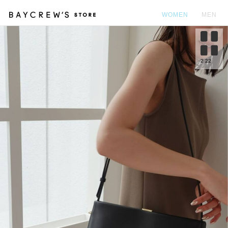
WOMEN
MEN
カ
2
22