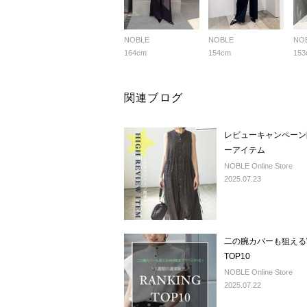
NOBLE
NOBLE
NO
164cm
154cm
153
関連ブログ
レビューキャンペーン
ーアイテム
NOBLE Online Store
2025.07.23
二の腕カバーも狙える
TOP10
NOBLE Online Store
2025.07.22