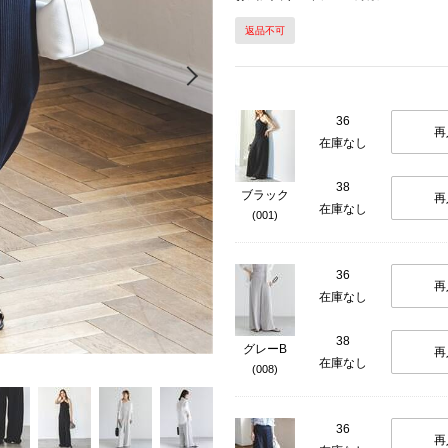
返品不可
Next
36
再
在庫なし
38
ブラック
再
在庫なし
(001)
36
再
在庫なし
38
グレーB
再
在庫なし
(008)
36
再