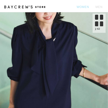
WOMEN
MEN
カ
2
62