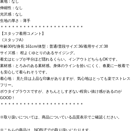
裏地：なし
伸縮性：なし
光沢感：なし
生地の厚さ：薄手
＊＊＊＊＊＊＊＊＊＊＊＊＊＊＊＊＊＊＊＊＊＊
【スタッフ着用コメント】
《スタッフA》
年齢30代/身長:161cm/体型：普通/普段サイズ:36/着用サイズ:38
サイズ感： 程よくゆとりのあるサイジング。
着丈はヒップが半分ほど隠れるくらい。インアウトどちらもOKです。
素材感：とろみのある素材感。身体のラインを拾いにくく、春夏に一枚着で
も安心して着られそうです。
着心地： 見た目は上品な印象がありますが、気心地はとっても楽でストレス
フリー。
ボウタイブラウスですが、きちんとしすぎない程良い抜け感があるのが
GOOD！
＊＊＊＊＊＊＊＊＊＊＊＊＊＊＊＊＊＊＊＊＊＊
※取り扱いについては、商品についている品質表示でご確認ください。
※こちらの商品は、NOBLEでの取り扱いになります。