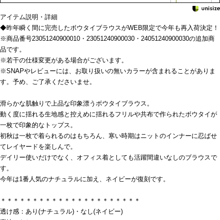
アイテム説明・詳細
◆昨年瞬く間に完売したボウタイブラウスがWEB限定で今年も再入荷決定！
※商品番号23051240900010・23051240900030・24051240900030の追加商
品です。
※若干の仕様変更がある場合がございます。
※SNAPやレビューには、お取り扱いの無いカラーが含まれることがありま
す。予め、ご了承くださいませ。
滑らかな肌触りで上品な印象漂うボウタイブラウス。
動く度に揺れる生地感と控えめに揺れるフリルや共布で作られたボウタイが
一枚で印象的なトップス。
初秋は一枚で着られるのはもちろん、寒い時期はニットのインナーに忍ばせ
てレイヤードを楽しんで。
デイリー使いだけでなく、オフィス着としても活躍間違いなしのブラウスで
す。
今年は1番人気のナチュラルに加え、ネイビーが復刻です。
＊＊＊＊＊＊＊＊＊＊＊＊＊＊＊＊＊＊＊＊＊＊
透け感：あり(ナチュラル)・なし(ネイビー)