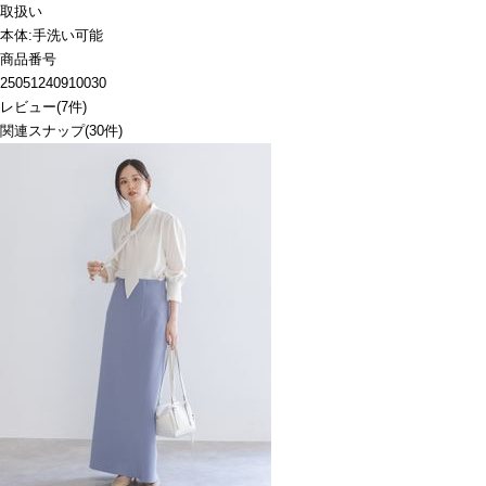
取扱い
本体:手洗い可能
商品番号
25051240910030
レビュー
(
7
件)
関連スナップ
(30件)