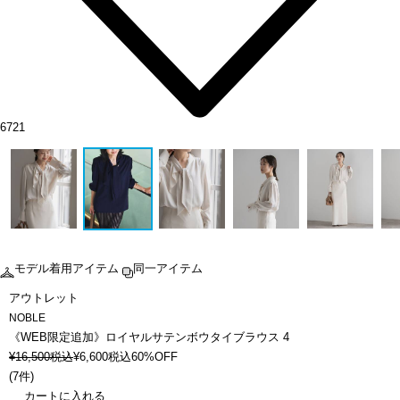
6721
モデル着用アイテム
同一アイテム
アウトレット
NOBLE
《WEB限定追加》ロイヤルサテンボウタイブラウス 4
¥
16,500
税込
¥
6,600
税込
60%OFF
(
7件
)
カートに入れる