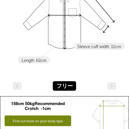
Sleeve cuff width
11cm
Length
62cm
フリー
158cm 50kgRecommended
Crotch -1cm
Find out more on your body type