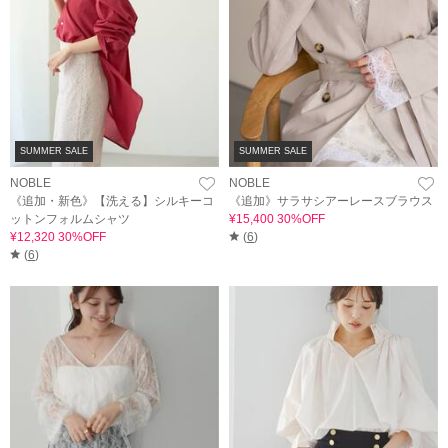
SUMMER SALE
SUMMER SALE
NOBLE
NOBLE
《追加・新色》【洗える】シルキーコ
《追加》サラサシアーレースブラウス
ットンフォルムシャツ
¥15,400 30%OFF
¥12,320 30%OFF
(
6
)
(
6
)