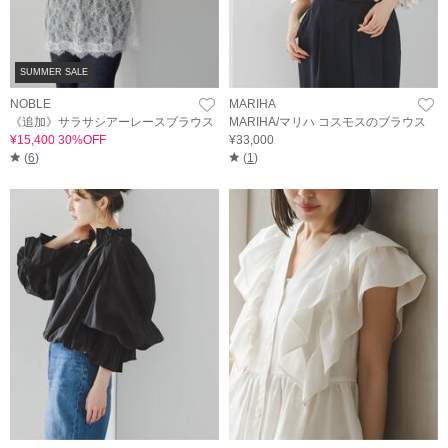
SUMMER SALE
NOBLE
MARIHA
《追加》サラサシアーレースブラウス
MARIHA/マリハ コスモスのブラウス
¥15,400 30%OFF
¥33,000
(
6
)
(
1
)