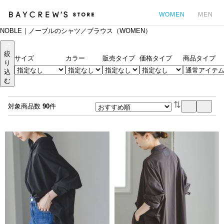
WOMEN
MEN
NOBLE｜ノーブルのシャツ／ブラウス（WOMEN）
カ
絞
サイズ
カラー
販売タイプ
価格タイプ
商品タイプ
り
込
む
対象商品数
90
件