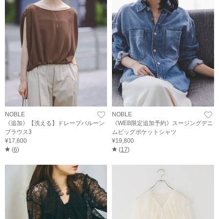
NOBLE
NOBLE
《追加》【洗える】ドレープバルーン
《WEB限定追加予約》スージングデニ
ブラウス3
ムビッグポケットシャツ
¥17,600
¥19,800
(
6
)
(
17
)