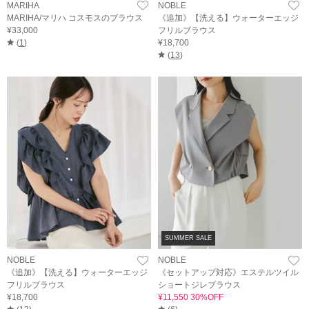
MARIHA
NOBLE
MARIHA/マリハ コスモスのブラウス
《追加》【洗える】ウォーターエッジ
¥33,000
フリルブラウス
(
1
)
¥18,700
(
13
)
SUMMER SALE
NOBLE
NOBLE
《追加》【洗える】ウォーターエッジ
《セットアップ対応》エステルツイル
フリルブラウス
ショートジレブラウス
¥18,700
¥11,550 30%OFF