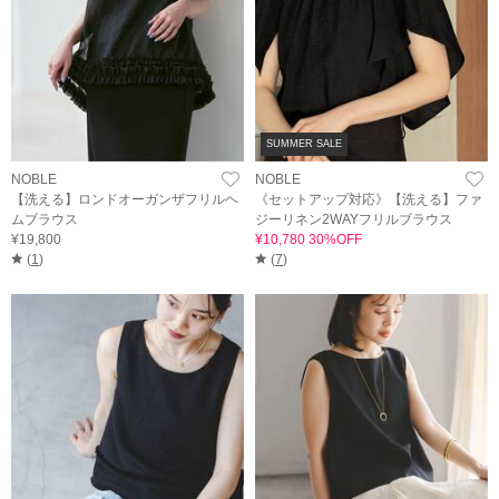
SUMMER SALE
NOBLE
NOBLE
【洗える】ロンドオーガンザフリルヘ
《セットアップ対応》【洗える】ファ
ムブラウス
ジーリネン2WAYフリルブラウス
¥19,800
¥10,780 30%OFF
(
1
)
(
7
)