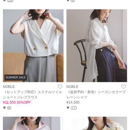
(
13
)
(
6
)
SUMMER SALE
NOBLE
NOBLE
《セットアップ対応》エステルツイル
《追加予約・新色》シーズンカラープ
ショートジレブラウス
レーンシャツ
¥11,550 30%OFF
¥14,300
(
6
)
(
77
)