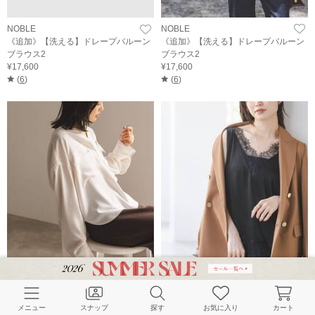
NOBLE
NOBLE
《追加》【洗える】ドレープバルーン
《追加》【洗える】ドレープバルーン
ブラウス2
ブラウス2
¥17,600
¥17,600
(
6
)
(
6
)
NOBLE
NOBLE
《追加・WEB限定カラー》ワークディ
《予約・セットアップ対応》ルナサテ
メニュー
スナップ
探す
お気に入り
カート
テールドレープシャツ
ンレーストリミングタンク