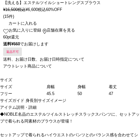
【洗える】エステルツイルショートレングスブラウス
¥
16,500
税込
¥
6,600
税込
60%OFF
(
15件
)
カートに入れる
お気に入りに登録
店舗在庫を見る
60pt還元
送料¥660
でお届けします
返品不可
送料、お届け日数、お届け日時指定について
アウトレット商品について
サイズ
サイズ
肩幅
身幅
着丈
フリー
45.5
50
47
サイズガイド
身長別サイズイメージ
アイテム説明・詳細
◆NOBLE名品のエステルツイルストレッチスラックスパンツに、セットアッ
プで着られる同素材のブラウスが登場！
セットアップで着られるハイウエストのパンツとのバランス感を合わせてシ