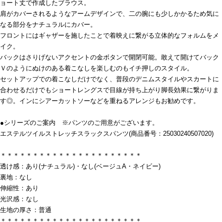
ョート丈で作成したブラウス。
肩がカバーされるようなアームデザインで、二の腕にも少しかかるため気に
なる部分をナチュラルにカバー。
フロントにはギャザーを施したことで着映えに繋がる立体的なフォルムをメ
イク。
バックはさりげないアクセントの金ボタンで開閉可能。敢えて開けてバック
Ｖのようにぬけのある着こなしを楽しむのもイチ押しのスタイル。
セットアップでの着こなしだけでなく、普段のデニムスタイルやスカートに
合わせるだけでもショートレングスで目線が持ち上がり脚長効果に繋がりま
す◎。インにシアーカットソーなどを重ねるアレンジもお勧めです。
●シリーズのご案内 ※パンツのご用意がございます。
エステルツイルストレッチスラックスパンツ(商品番号：25030240507020)
＊＊＊＊＊＊＊＊＊＊＊＊＊＊＊＊＊＊＊＊＊＊
透け感：あり(ナチュラル)・なし(ベージュA・ネイビー)
裏地：なし
伸縮性：あり
光沢感：なし
生地の厚さ：普通
＊＊＊＊＊＊＊＊＊＊＊＊＊＊＊＊＊＊＊＊＊＊