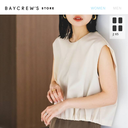
WOMEN
MEN
カ
2
65