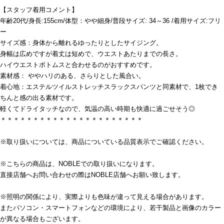
【スタッフ着用コメント】
年齢20代/身長:155cm/体型：やや細身/普段サイズ: 34～36 /着用サイズ:フリ
ー
サイズ感：身体から離れるゆったりとしたサイジング。
身幅は広めですが着丈は短めで、ウエストあたりまでの長さ。
ハイウエストボトムスと合わせるのがおすすめです。
素材感： ややハリのある、さらりとした風合い。
着心地：エステルツイルストレッチスラックスパンツと同素材で、1枚でき
ちんと感の出る素材です。
軽くてドライタッチなので、気温の高い時期も快適に過ごせそう◎
＊＊＊＊＊＊＊＊＊＊＊＊＊＊＊＊＊＊＊＊＊＊
※取り扱いについては、商品についている品質表示でご確認ください。
※こちらの商品は、NOBLEでの取り扱いになります。
直接店舗へお問い合わせの際はNOBLE店舗へお願い致します。
※照明の関係により、実際よりも色味が違って見える場合があります。
またパソコン・スマートフォンなどの環境により、若干製品と画像のカラー
が異なる場合もございます。