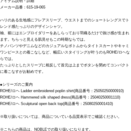
アイテム説明・詳細
メーカー品番：615-19-065
ハリのある生地感にフレアスリーブ、ウエストまでのショートレングスでト
レンド感たっぷりのデザインシャツ。
袖、裾にはエンブロイダリーをあしらっており羽織るだけで抜け感が生まれ
ます。ちらっと見える肌見せもこの時期ならでは。
チノパンツやデニムなどのカジュアルなボトムからタイトスカートやキャミ
ワンピースとの着こなしなど、幅広いスタイリングが叶うのもROHE/ロヘな
らでは。
たっぷりとしたスリーブに相反して首元は上までボタンを閉めてコンパクト
に着こなすがお勧めです。
●シリーズのご案内
ROHE/ロヘ Ladder embroidered poplin shirt(商品番号：25050250000910)
ROHE/ロヘ Hammered silk shaped dress(商品番号：25040250001110)
ROHE/ロヘ Sculptural open back top(商品番号：25080250001410)
※取り扱いについては、商品についている品質表示でご確認ください。
※こちらの商品は、NOBLEでの取り扱いになります。