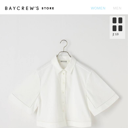
WOMEN
MEN
カ
2
13