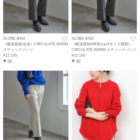
SLOBE IENA
SLOBE IENA
《吸湿発熱/追加》CIRCULATE WARM
《吸湿発熱/WEBのみ4サイズ展開》
スティックパンツ
CIRCULATE WARM スティックパンツ
¥12,100
¥12,100
(
8
)
(
8
)