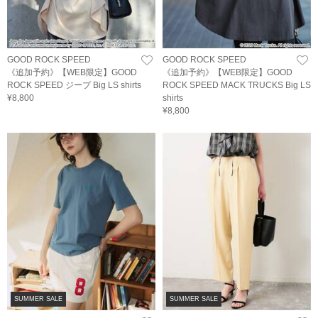
GOOD ROCK SPEED
GOOD ROCK SPEED
《追加予約》【WEB限定】GOOD
《追加予約》【WEB限定】GOOD
ROCK SPEED ジープ Big LS shirts
ROCK SPEED MACK TRUCKS Big LS
¥8,800
shirts
¥8,800
SUMMER SALE
SUMMER SALE