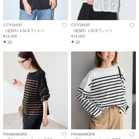
CITYSHOP
CITYSHOP
《追加5》LACE Tシャツ
《追加5》LACE Tシャツ
¥14,300
¥14,300
(
4
)
(
4
)
FRAMeWORK
FRAMeWORK