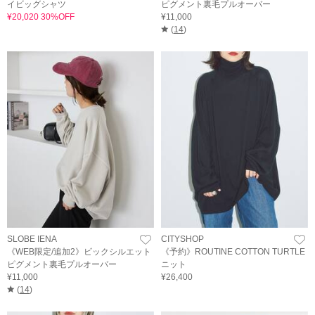
イビッグシャツ
ピグメント裏毛プルオーバー
¥20,020 30%OFF
¥11,000
(
14
)
SLOBE IENA
CITYSHOP
《WEB限定/追加2》ビックシルエット
《予約》ROUTINE COTTON TURTLE
ピグメント裏毛プルオーバー
ニット
¥11,000
¥26,400
(
14
)