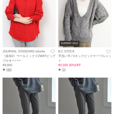
SUMMER SALE
JOURNAL STANDARD relume
B.C STOCK
《追加3》ウールミックス2WAYビッグ
手洗い可 / Vネックビックケーブルニッ
プルオーバー
ト
¥9,900
¥5,500 30%OFF
(
48
)
(
3
)