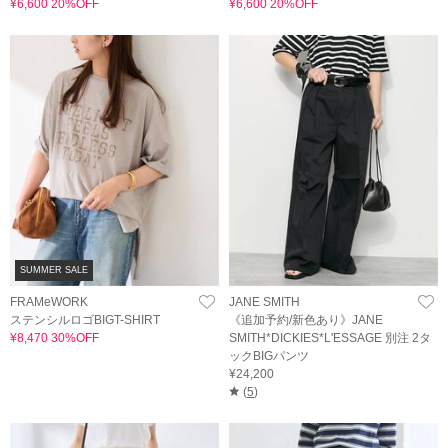
¥6,600 20%OFF
¥6,600 20%OFF
SUMMER SALE
FRAMeWORK
JANE SMITH
ステンシルロゴBIGT-SHIRT
《追加予約/新色あり》JANE
¥8,470 30%OFF
SMITH*DICKIES*L'ESSAGE 別注 2タ
ックBIGパンツ
¥24,200
(
5
)