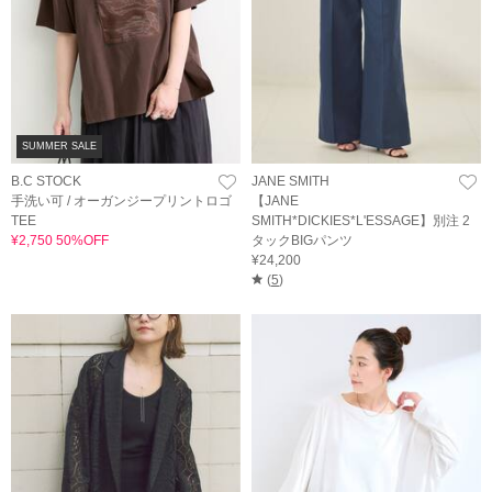
SUMMER SALE
B.C STOCK
JANE SMITH
手洗い可 / オーガンジープリントロゴ
【JANE
TEE
SMITH*DICKIES*L'ESSAGE】別注 2
¥2,750 50%OFF
タックBIGパンツ
¥24,200
(
5
)