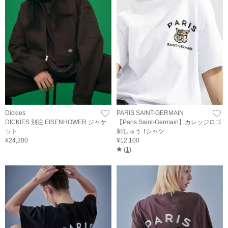
Dickies
PARIS SAINT-GERMAIN
DICKIES 別注 EISENHOWER ジャケ
【Paris Saint-Germain】カレッジロゴ
ット
刺しゅう Tシャツ
¥24,200
¥12,100
(
1
)