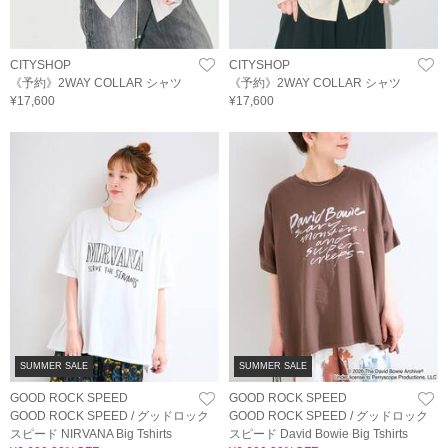
CITYSHOP
CITYSHOP
《予約》2WAY COLLAR シャツ
《予約》2WAY COLLAR シャツ
¥17,600
¥17,600
SUMMER SALE
SUMMER SALE
GOOD ROCK SPEED
GOOD ROCK SPEED
GOOD ROCK SPEED / グッドロック
GOOD ROCK SPEED / グッドロック
スピード NIRVANA Big Tshirts
スピード David Bowie Big Tshirts