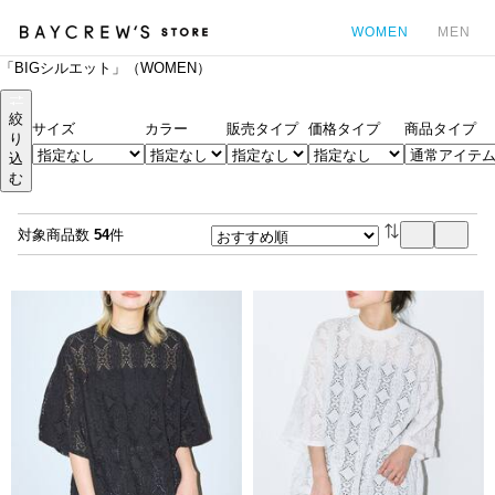
WOMEN
MEN
「BIGシルエット」（WOMEN）
カ
絞
サイズ
カラー
販売タイプ
価格タイプ
商品タイプ
り
込
む
対象商品数
54
件