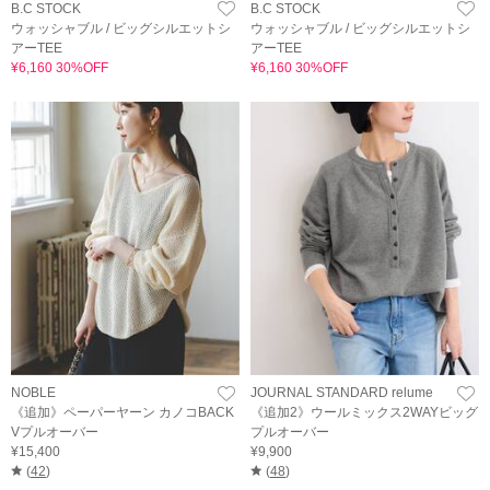
B.C STOCK
B.C STOCK
ウォッシャブル / ビッグシルエットシ
ウォッシャブル / ビッグシルエットシ
アーTEE
アーTEE
¥6,160 30%OFF
¥6,160 30%OFF
NOBLE
JOURNAL STANDARD relume
《追加》ペーパーヤーン カノコBACK
《追加2》ウールミックス2WAYビッグ
Vプルオーバー
プルオーバー
¥15,400
¥9,900
(
42
)
(
48
)