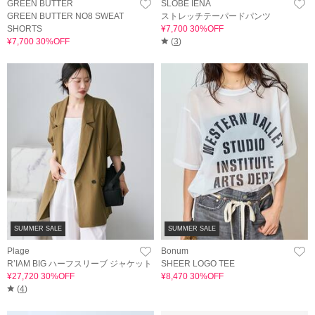
GREEN BUTTER
SLOBE IENA
GREEN BUTTER NO8 SWEAT
ストレッチテーパードパンツ
SHORTS
¥7,700 30%OFF
¥7,700 30%OFF
(
3
)
SUMMER SALE
SUMMER SALE
Plage
Bonum
R’IAM BIG ハーフスリーブ ジャケット
SHEER LOGO TEE
¥27,720 30%OFF
¥8,470 30%OFF
(
4
)