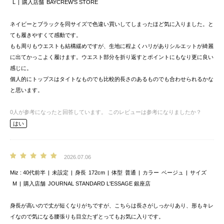
L
購入店舗
BAYCREW’S STORE
ネイビーとブラックを同サイズで色違い買いしてしまったほど気に入りました。と
ても履きやすくて感動です。
もも周りもウエストも結構緩めですが、生地に程よくハリがありシルエットが綺麗
に出てかっこよく履けます。ウエスト部分を折り返すとポイントにもなり更に良い
感じに。
個人的にトップスはタイトなものでも比較的長さのあるものでも合わせられるかな
と思います。
0
人が参考になったと回答しています。
このレビューは参考になりましたか？
はい
2026.07.06
Miz
40代前半
未設定
身長
172cm
体型
普通
カラー
ベージュ
サイズ
M
購入店舗
JOURNAL STANDARD L'ESSAGE 銀座店
身長が高いので丈が短くなりがちですが、こちらは長さがしっかりあり、形もキレ
イなので気になる腰張りも目立たずとってもお気に入りです。