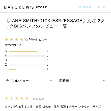
WOMEN
MEN
【JANE SMITH*DICKIES*L'ESSAGE】別注 2タ
カ
ックBIGパンツのレビュー一覧
5件のレビュー
総合評価
4.2
5
4
4
0
3
0
2
0
1
1
2026.07.06
さき
40代前半
女性
身長
165cm
体型
普通
カラー
ブラック
サイズ