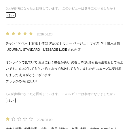
0
人が参考になったと回答しています。
このレビューは参考になりましたか？
はい
2026.06.28
チャン
50代～
女性
体型
未設定
カラー
ベージュ
サイズ
M
購入店舗
JOURNAL STANDARD L'ESSAGE LUXE 丸の内店
オンラインで見ていて お店に行く機会があり 試着し 即決!形も色も生地もとてもよ
いです。丈上げしてもらい 色々あって配送してもらいましたが スムーズに受け取
りました ありがとうございます
ブラックのSも欲しい!
1
人が参考になったと回答しています。
このレビューは参考になりましたか？
はい
2026.05.09
ナナミ姫野
40代前半
女性
身長
158cm
体型
大柄
カラー
ベージュ