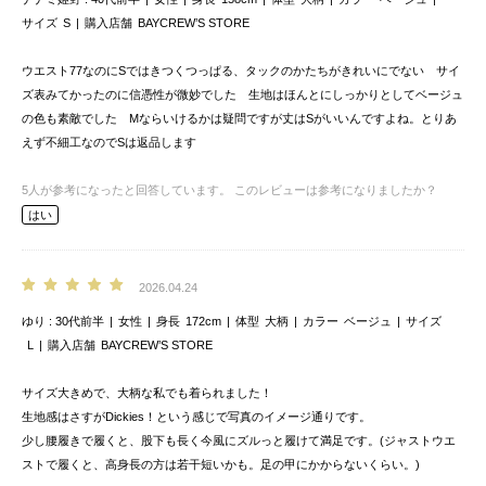
サイズ
S
購入店舗
BAYCREW’S STORE
ウエスト77なのにSではきつくつっぱる、タックのかたちがきれいにでない サイ
ズ表みてかったのに信憑性が微妙でした 生地はほんとにしっかりとしてベージュ
の色も素敵でした Mならいけるかは疑問ですが丈はSがいいんですよね。とりあ
えず不細工なのでSは返品します
5
人が参考になったと回答しています。
このレビューは参考になりましたか？
はい
2026.04.24
ゆり
30代前半
女性
身長
172cm
体型
大柄
カラー
ベージュ
サイズ
L
購入店舗
BAYCREW’S STORE
サイズ大きめで、大柄な私でも着られました！
生地感はさすがDickies！という感じで写真のイメージ通りです。
少し腰履きで履くと、股下も長く今風にズルっと履けて満足です。(ジャストウエ
ストで履くと、高身長の方は若干短いかも。足の甲にかからないくらい。)