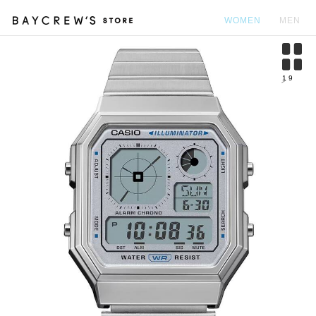
WOMEN
MEN
カ
1
9