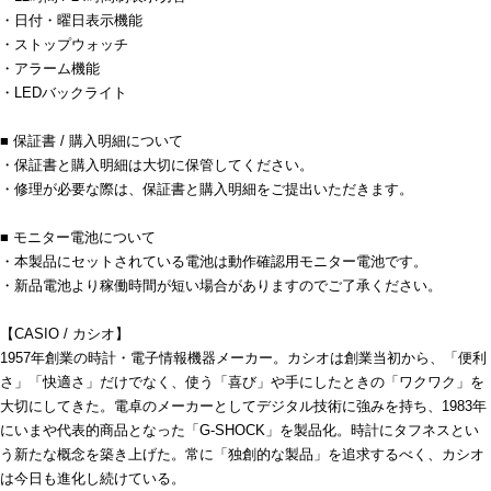
・日付・曜日表示機能
・ストップウォッチ
・アラーム機能
・LEDバックライト
■ 保証書 / 購入明細について
・保証書と購入明細は大切に保管してください。
・修理が必要な際は、保証書と購入明細をご提出いただきます。
■ モニター電池について
・本製品にセットされている電池は動作確認用モニター電池です。
・新品電池より稼働時間が短い場合がありますのでご了承ください。
【CASIO / カシオ】
1957年創業の時計・電子情報機器メーカー。カシオは創業当初から、「便利
さ」「快適さ」だけでなく、使う「喜び」や手にしたときの「ワクワク」を
大切にしてきた。電卓のメーカーとしてデジタル技術に強みを持ち、1983年
にいまや代表的商品となった「G-SHOCK」を製品化。時計にタフネスとい
う新たな概念を築き上げた。常に「独創的な製品」を追求するべく、カシオ
は今日も進化し続けている。