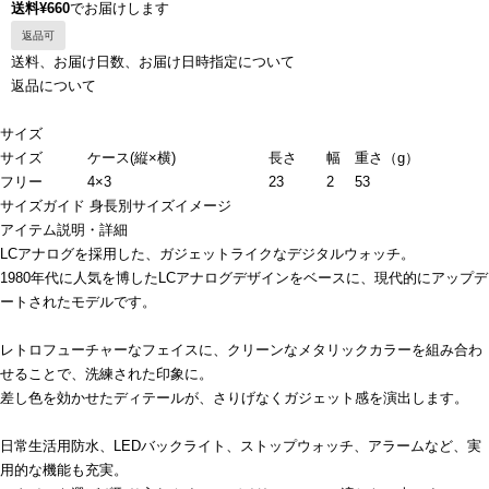
送料¥660
でお届けします
返品可
送料、お届け日数、お届け日時指定について
返品について
サイズ
サイズ
ケース(縦×横)
長さ
幅
重さ（g）
フリー
4×3
23
2
53
サイズガイド
身長別サイズイメージ
アイテム説明・詳細
LCアナログを採用した、ガジェットライクなデジタルウォッチ。
1980年代に人気を博したLCアナログデザインをベースに、現代的にアップデ
ートされたモデルです。
レトロフューチャーなフェイスに、クリーンなメタリックカラーを組み合わ
せることで、洗練された印象に。
差し色を効かせたディテールが、さりげなくガジェット感を演出します。
日常生活用防水、LEDバックライト、ストップウォッチ、アラームなど、実
用的な機能も充実。