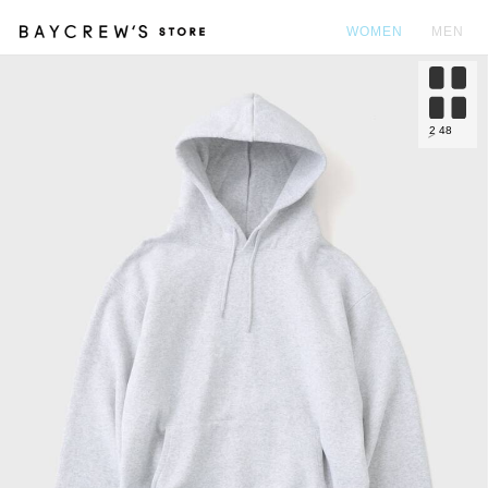
WOMEN
MEN
カ
2
48