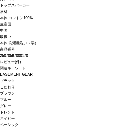
トップス
パーカー
素材
本体:コットン100%
生産国
中国
取扱い
本体:洗濯機洗い（弱）
商品番号
25070597000170
レビュー
(
件)
関連キーワード
BASEMENT GEAR
ブラック
こだわり
ブラウン
ブルー
グレー
トレンド
ネイビー
ベーシック