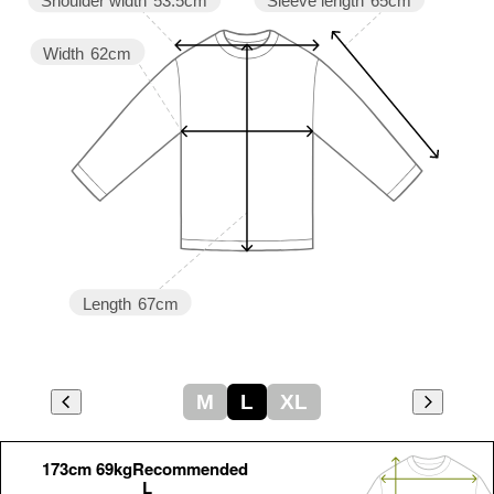
Sleeve length
65cm
Shoulder width
53.5cm
Width
62cm
Length
67cm
M
L
XL
173cm 69kgRecommended
L