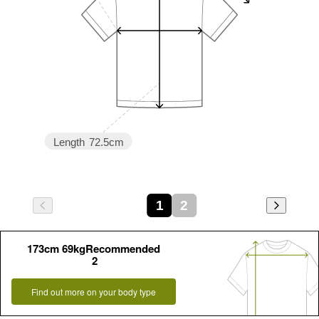
Length
72.5cm
1
2
173cm 69kgRecommended
2
Find out more on your body type