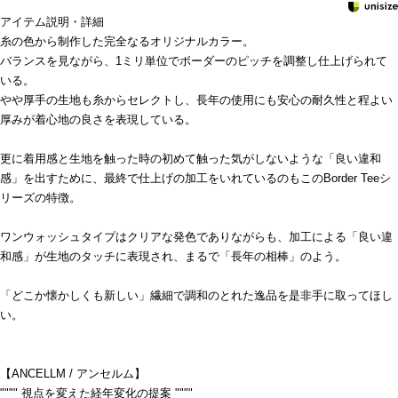
アイテム説明・詳細
糸の色から制作した完全なるオリジナルカラー。
バランスを見ながら、1ミリ単位でボーダーのピッチを調整し仕上げられて
いる。
やや厚手の生地も糸からセレクトし、長年の使用にも安心の耐久性と程よい
厚みが着心地の良さを表現している。
更に着用感と生地を触った時の初めて触った気がしないような「良い違和
感」を出すために、最終で仕上げの加工をいれているのもこのBorder Teeシ
リーズの特徴。
ワンウォッシュタイプはクリアな発色でありながらも、加工による「良い違
和感」が生地のタッチに表現され、まるで「長年の相棒」のよう。
「どこか懐かしくも新しい」繊細で調和のとれた逸品を是非手に取ってほし
い。
【ANCELLM / アンセルム】
"""" 視点を変えた経年変化の提案 """"