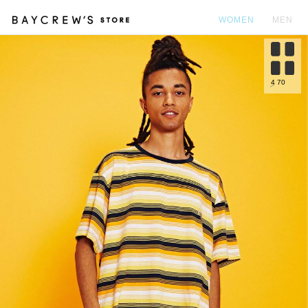
WOMEN
MEN
カ
4
70