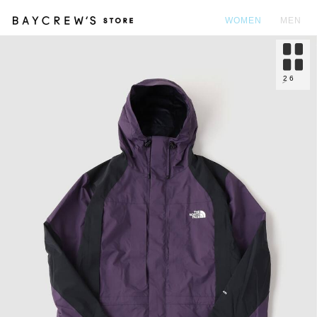
WOMEN
MEN
カ
2
6