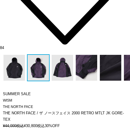
84
SUMMER SALE
WISM
THE NORTH FACE
THE NORTH FACE / ザ ノースフェイス 2000 RETRO MTLT JK GORE-
TEX
¥
44,000
税込
¥
30,800
税込
30%OFF