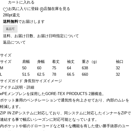
カートに入れる
お気に入りに登録
店舗在庫を見る
280pt還元
送料無料
でお届けします
返品可
送料、お届け日数、お届け日時指定について
返品について
サイズ
サイズ
肩幅
身幅
着丈
袖丈
重さ（g）
袖口
M
50
60
75
64
638
32
L
51.5
62.5
78
66.5
660
32
サイズガイド
身長別サイズイメージ
アイテム説明・詳細
ePEメンブレンを採用したGORE-TEX PRODUCTS 2層構造。
ポケット兼用のベンチレーションで通気性を向上させており、内部のムレを
軽減します。
ZIP IN ZIPシステムに対応しており、同システムに対応したインナーをZIPで
連結する事で幅広いシーズンに対応可能となっています。
内ポケットや裾のドローコードなど様々な機能を有した使い勝手抜群のユー