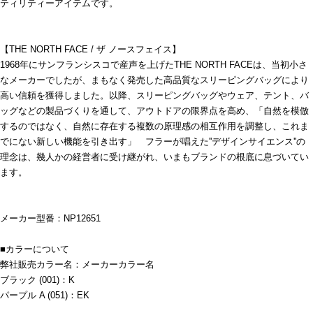
ティリティーアイテムです。
【THE NORTH FACE / ザ ノースフェイス】
1968年にサンフランシスコで産声を上げたTHE NORTH FACEは、当初小さ
なメーカーでしたが、まもなく発売した高品質なスリーピングバッグにより
高い信頼を獲得しました。以降、スリーピングバッグやウェア、テント、バ
ッグなどの製品づくりを通して、アウトドアの限界点を高め、「自然を模倣
するのではなく、自然に存在する複数の原理感の相互作用を調整し、これま
でにない新しい機能を引き出す」 フラーが唱えた''デザインサイエンス''の
理念は、幾人かの経営者に受け継がれ、いまもブランドの根底に息づいてい
ます。
メーカー型番：NP12651
■カラーについて
弊社販売カラー名：メーカーカラー名
ブラック (001)：K
パープル A (051)：EK