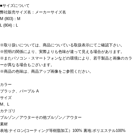
■サイズについて
弊社販売サイズ名：メーカーサイズ名
M (803)：M
L (804)：L
※取り扱いについては、商品についている取扱表示にてご確認下さい。
※照明の関係により、実際よりも色味が違って見える場合があります。
※またパソコン・スマートフォンなどの環境により、若干製品と画像のカラ
ーが異なる場合もございます。
※商品の色味は、商品アップ画像をご参照ください。
カラー
ブラック、パープル A
サイズ
M、L
カテゴリ
ブルゾン／アウター
その他ブルゾン／アウター
素材
表地:ナイロン(コーティング等樹脂加工）100% 裏地:ポリエステル100%