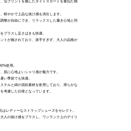
に、箔プリントを施したタイトスカートを重ねた独
き、軽やかで上品な抜け感を演出します。
ズ調整が自由にでき、リラックスした履き心地と同
。
感をプラスし足さばきも快適。
リントが施されており、派手すぎず、大人の品格が
00%使用。
と、肌に心地よいシャリ感が魅力です。
、暑い季節でも快適。
エステルと綿の混紡素材を使用しており、滑らかな
さを考慮した仕様となっています。
元はレディーなストラップシューズをセレクト。
に大人の抜け感をプラスし、ワンランク上のデイリ