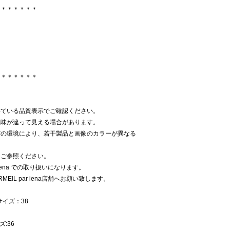
＊＊＊＊＊＊＊
＊＊＊＊＊＊＊
いている品質表示でご確認ください。
色味が違って見える場合があります。
どの環境により、若干製品と画像のカラーが異なる
をご参照ください。
 iena での取り扱いになります。
EIL par iena店舗へお願い致します。
サイズ：38
ズ:36