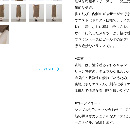
軽やかな裾ギャザースカートの上
創的な構造。
歩くたびに内側のギャザーがのぞ
ウエストはドロスト仕様で、サイ
時に、着こなしに程よいラフさを
サイドに入ったスリットは、抜け
ブラウンベースにゴールドの箔プ
漂う絶妙なバランスです。
■素材
表地には、清涼感あふれるリネン1
VIEW ALL
リネン特有のナチュラルな風合い
通気性・吸湿性に優れているため
裏地はポリエステル、別布はポリ
肌触りで快適な着用感と扱いやす
■コーディネート
シンプルなTシャツを合わせて、足
箔の輝きがカジュアルなアイテム
ースタイルが完成します。