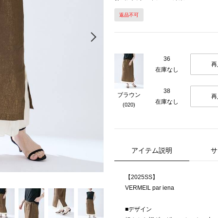
返品不可
Next
36
再
在庫なし
38
ブラウン
再
在庫なし
(020)
アイテム説明
サ
【2025SS】
VERMEIL par iena
■デザイン