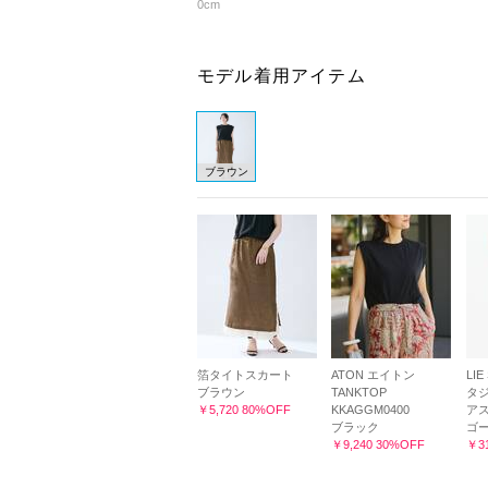
0cm
モデル着用アイテム
ブラウン
箔タイトスカート
ATON エイトン
LIE
ブラウン
TANKTOP
タジオ
￥5,720 80%OFF
KKAGGM0400
ア
ブラック
ゴ
￥9,240 30%OFF
￥31