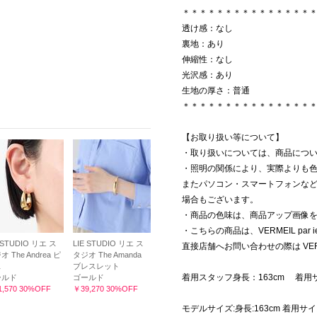
＊＊＊＊＊＊＊＊＊＊＊＊＊＊＊
透け感：なし
裏地：あり
伸縮性：なし
光沢感：あり
生地の厚さ：普通
＊＊＊＊＊＊＊＊＊＊＊＊＊＊＊
【お取り扱い等について】
・取り扱いについては、商品につ
・照明の関係により、実際よりも
またパソコン・スマートフォンな
場合もございます。
・商品の色味は、商品アップ画像
・こちらの商品は、VERMEIL par
 STUDIO リエ ス
LIE STUDIO リエ ス
直接店舗へお問い合わせの際は VERM
 The Andrea ピ
タジオ The Amanda
ス
ブレスレット
着用スタッフ身長：163cm 着用
ールド
ゴールド
,570 30%OFF
￥39,270 30%OFF
モデルサイズ:身長:163cm 着用サイ