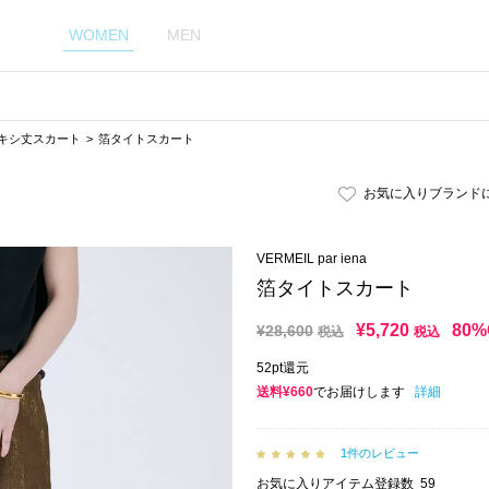
WOMEN
MEN
キシ丈スカート
箔タイトスカート
お気に入りブランド
VERMEIL par iena
箔タイトスカート
¥
5,720
80%
¥
28,600
税込
税込
52pt還元
送料¥660
でお届けします
詳細
1件のレビュー
お気に入りアイテム登録数
59