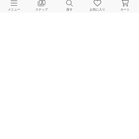
メニュー
スナップ
探す
お気に入り
カート
VERMEIL par iena
159cm