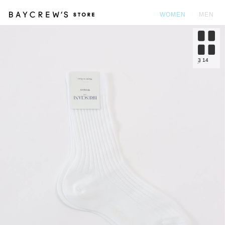
WOMEN
MEN
カ
3
14