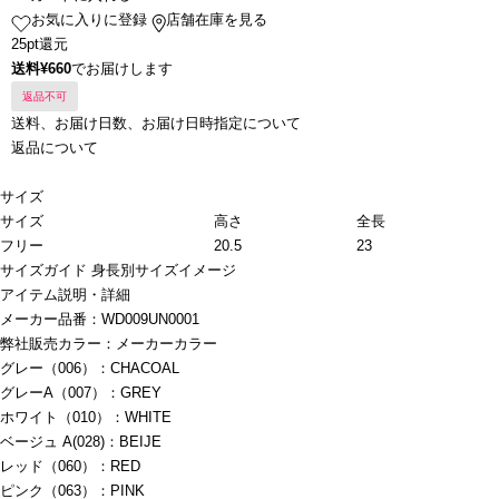
お気に入りに登録
店舗在庫を見る
25pt還元
送料¥660
でお届けします
返品不可
送料、お届け日数、お届け日時指定について
返品について
サイズ
サイズ
高さ
全長
フリー
20.5
23
サイズガイド
身長別サイズイメージ
アイテム説明・詳細
メーカー品番：WD009UN0001
弊社販売カラー：メーカーカラー
グレー（006）：CHACOAL
グレーA（007）：GREY
ホワイト（010）：WHITE
ベージュ A(028)：BEIJE
レッド（060）：RED
ピンク（063）：PINK