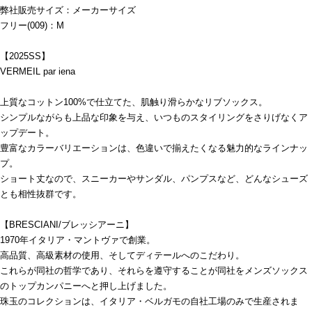
弊社販売サイズ：メーカーサイズ
フリー(009)：M
【2025SS】
VERMEIL par iena
上質なコットン100%で仕立てた、肌触り滑らかなリブソックス。
シンプルながらも上品な印象を与え、いつものスタイリングをさりげなくア
ップデート。
豊富なカラーバリエーションは、色違いで揃えたくなる魅力的なラインナッ
プ。
ショート丈なので、スニーカーやサンダル、パンプスなど、どんなシューズ
とも相性抜群です。
【BRESCIANI/ブレッシアーニ】
1970年イタリア・マントヴァで創業。
高品質、高級素材の使用、そしてディテールへのこだわり。
これらが同社の哲学であり、それらを遵守することが同社をメンズソックス
のトップカンパニーへと押し上げました。
珠玉のコレクションは、イタリア・ベルガモの自社工場のみで生産されま