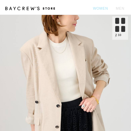
WOMEN
MEN
カ
2
33