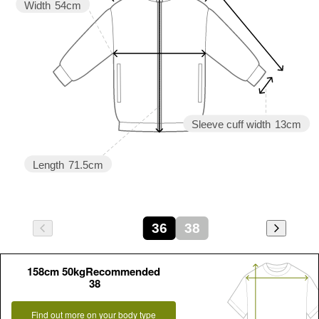
Width
54cm
Sleeve cuff width
13cm
Length
71.5cm
36
38
158cm 50kgRecommended
38
Find out more on your body type