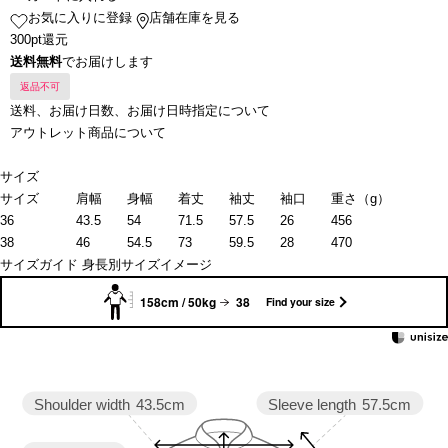
お気に入りに登録
店舗在庫を見る
300pt還元
送料無料
でお届けします
返品不可
送料、お届け日数、お届け日時指定について
アウトレット商品について
サイズ
サイズ
肩幅
身幅
着丈
袖丈
袖口
重さ（g）
36
43.5
54
71.5
57.5
26
456
38
46
54.5
73
59.5
28
470
サイズガイド
身長別サイズイメージ
158cm / 50kg
38
Find your size
Sleeve length
57.5cm
Shoulder width
43.5cm