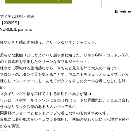
アイテム説明・詳細
【2026SS】
VERMEIL par iena
軽やかさと端正さを纏う、クリーンなリネンジャケット。
柔らかな肌触りとほどよいハリ感を兼ね備えた、リネン64%・コットン36%
の上質素材を使用したクリーンなダブルジャケット。
軽やかに羽織れる生地感ながら、きちんと見えも叶う大人の一着です。
フロントのボタン位置を変えることで、ウエストをキュッとシェイプした女
性らしいシルエットにも、あえてボタンを外したクールな着こなしにも対
応。
スタイリングの幅を広げてくれる汎用性の高さが魅力。
ワンピースやオールインワンに合わせればモードな雰囲気に、デニムと合わ
せればリラックス感のある大人カジュアルに。
同素材のショーツとセットアップで着こなすのもおすすめです。
裏地には着心地の良いキュプラを採用し、季節の変わり目にも活躍する軽や
かさを実現。